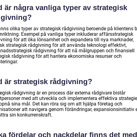
 är några vanliga typer av strategisk
dgivning?
inns olika typer av strategisk rådgivning beroende på klientens 
nriktning. Exempel på vanliga typer inkluderar affärsstrategisk
ivning för att öka lönsamhet och expandera till nya marknader,
sk strategisk rådgivning för att använda teknologi effektivt,
nadsstrategisk rådgivning för att nå målgruppen och finansiell
tegisk rådgivning för att hantera ekonomiska resurser och
teringar.
 är strategisk rådgivning?
egisk rådgivning är en process där externa rådgivare bistår
atpersoner med att utveckla och implementera effektiva strategie
uppnå sina mål. Det kan röra sig om att hjälpa företag och
isationer att navigera genom förändringar, expansionsinitiativ e
ttra sin konkurrenskraft.
ka fördelar och nackdelar finns det me