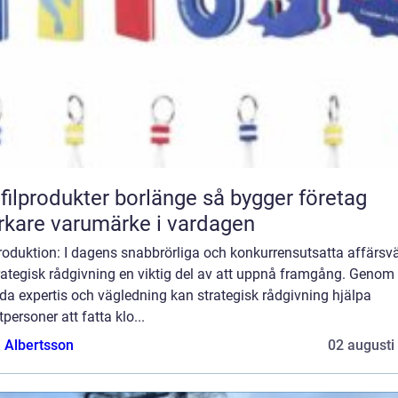
lprodukter borlänge så bygger företag
rkare varumärke i vardagen
troduktion: I dagens snabbrörliga och konkurrensutsatta affärsvä
rategisk rådgivning en viktig del av att uppnå framgång. Genom 
da expertis och vägledning kan strategisk rådgivning hjälpa
tpersoner att fatta klo...
a Albertsson
02 augusti