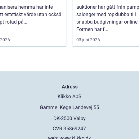
rganisera hemma har inte
auktioner har gått från pam
tt estetiskt värde utan också
salonger med ropklubba till
pt rotad på...
snabba budgivningar online.
Formen har f...
i 2026
03 juni 2026
Adress
web:
www.klikko.dk