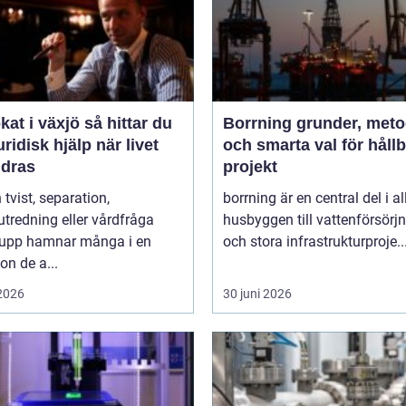
i växjö så hittar du
Borrning grunder, metoder
juridisk hjälp när livet
och smarta val för håll
ndras
projekt
 tvist, separation,
borrning är en central del i al
utredning eller vårdfråga
husbyggen till vattenförsörj
 upp hamnar många i en
och stora infrastrukturproje..
ion de a...
 2026
30 juni 2026