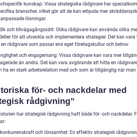
schspecifik kunskap: Vissa strategiska rådgivare har specialko
ecifika branscher, vilket gör att de kan erbjuda mer skräddarsy
anpassade lösningar.
dik och tillvägagångssätt: Olika rådgivare kan använda olika m
ller för att utveckla och implementera strategier. Det kan vara v
ta en rådgivare som passar ens eget företagskultur och behov.
gänglighet och engagemang: Vissa rådgivare kan vara mer tillgän
agerade än andra. Det kan vara avgörande att hitta en rådgiva
 ha en stark arbetsrelation med och som är tillgänglig när man
toriska för- och nackdelar med
tegisk rådgivning”
storien har strategisk rådgivning haft både för- och nackdelar. 
ar:
konkurrenskraft och lönsamhet: En effektiv strategisk rådgivni