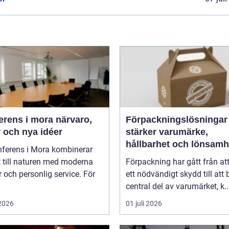
ns i mora närvaro,
Förpackningslösninga
 och nya idéer
stärker varumärke,
hållbarhet och lönsamh
nferens i Mora kombinerar
 till naturen med moderna
Förpackning har gått från at
r och personlig service. För
ett nödvändigt skydd till att b
central del av varumärket, k..
 2026
01 juli 2026