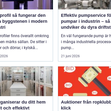
så fungerar den
Effektiv pumpservice fö
a byggstenen i modern
pumpar i industrin – så
tri
undviker du dyra drifts
rofiler finns överallt omkring
En väl fungerande pump är h
en märks sällan. De sitter i
i många industriella process
r och dörrar, i kylskå...
pump...
i 2026
21 juni 2026
ganiserar du ditt hem
Auktioner från ropklubba till
t och effektivt
klick