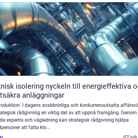
solering nyckeln till energieffektiva och
ftsäkra anläggningar
troduktion: I dagens snabbrörliga och konkurrensutsatta affärsvä
rategisk rådgivning en viktig del av att uppnå framgång. Genom 
da expertis och vägledning kan strategisk rådgivning hjälpa
tpersoner att fatta klo...
n
07 jul