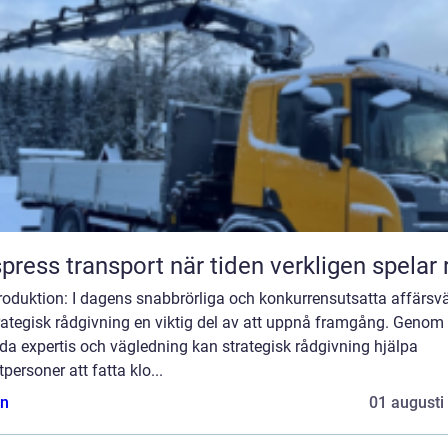
Ekspress transport när tiden verkligen spelar
troduktion: I dagens snabbrörliga och konkurrensutsatta affärsvä
rategisk rådgivning en viktig del av att uppnå framgång. Genom 
da expertis och vägledning kan strategisk rådgivning hjälpa
tpersoner att fatta klo...
n
01 augusti