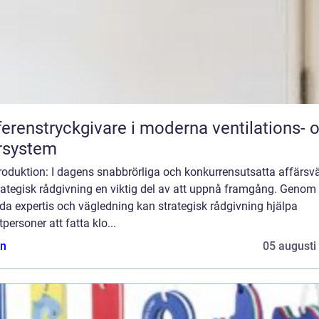
ferenstryckgivare i moderna ventilations- 
rsystem
troduktion: I dagens snabbrörliga och konkurrensutsatta affärsvä
rategisk rådgivning en viktig del av att uppnå framgång. Genom 
da expertis och vägledning kan strategisk rådgivning hjälpa
tpersoner att fatta klo...
n
05 augusti