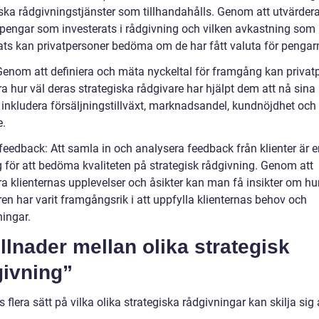
iska rådgivningstjänster som tillhandahålls. Genom att utvärder
pengar som investerats i rådgivning och vilken avkastning som
ats kan privatpersoner bedöma om de har fått valuta för pengar
 Genom att definiera och mäta nyckeltal för framgång kan privat
a hur väl deras strategiska rådgivare har hjälpt dem att nå sina
 inkludera försäljningstillväxt, marknadsandel, kundnöjdhet och
e.
eedback: Att samla in och analysera feedback från klienter är en
 för att bedöma kvaliteten på strategisk rådgivning. Genom att
ra klienternas upplevelser och åsikter kan man få insikter om hu
en har varit framgångsrik i att uppfylla klienternas behov och
ningar.
llnader mellan olika strategisk
givning”
s flera sätt på vilka olika strategiska rådgivningar kan skilja sig 