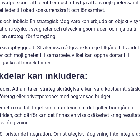
rivatpersoner att identifiera och utnyttja affärsmöjligheter samt
ket leder till ökad konkurrenskraft och lönsamhet.
 och inblick: En strategisk rådgivare kan erbjuda en objektiv sy
tions styrkor, svagheter och utvecklingsområden och hjälpa till 
 en strategi för framgång.
rksuppbyggnad: Strategiska rådgivare kan ge tillgång till värdef
r och möjligheter till samarbete, vilket kan öppna dörrar till
gsrika affärsrelationer.
delar kan inkludera:
der: Att anlita en strategisk rådgivare kan vara kostsamt, särski
företag eller privatpersoner med begränsad budget.
het i resultat: Inget kan garanteras när det gäller framgång i
rlden, och därför kan det finnas en viss osäkerhet kring resultat
sk rådgivning.
ör bristande integration: Om strategisk rådgivning inte integreras