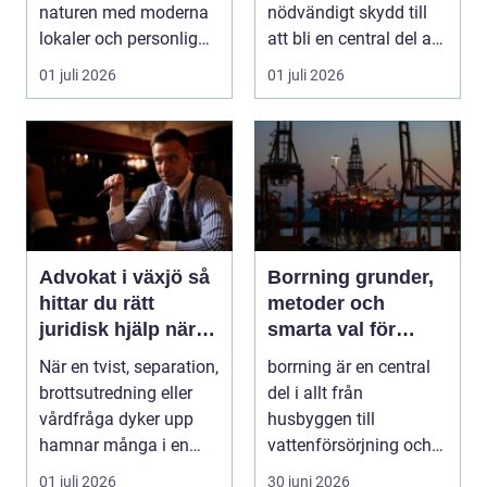
naturen med moderna
nödvändigt skydd till
lokaler och personlig
att bli en central del av
service. För må...
varumärket, k...
01 juli 2026
01 juli 2026
Advokat i växjö så
Borrning grunder,
hittar du rätt
metoder och
juridisk hjälp när
smarta val för
livet förändras
hållbara projekt
När en tvist, separation,
borrning är en central
brottsutredning eller
del i allt från
vårdfråga dyker upp
husbyggen till
hamnar många i en
vattenförsörjning och
situation de a...
stora
01 juli 2026
30 juni 2026