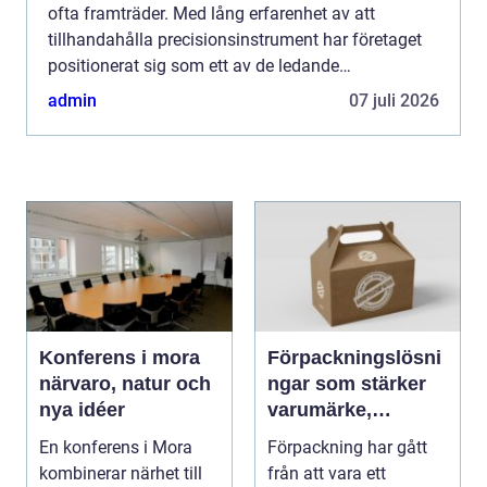
ofta framträder. Med lång erfarenhet av att
tillhandahålla precisionsinstrument har företaget
positionerat sig som ett av de ledande
varumärkena i branschen. Men vad...
admin
07 juli 2026
Konferens i mora
Förpackningslösni
närvaro, natur och
ngar som stärker
nya idéer
varumärke,
hållbarhet och
En konferens i Mora
Förpackning har gått
lönsamhet
kombinerar närhet till
från att vara ett