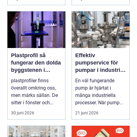
infrastrukturproje...
Plastprofil så
Effektiv
fungerar den dolda
pumpservice för
byggstenen i
pumpar i industrin
modern industri
– så undviker du
plastprofiler finns
En väl fungerande
dyra driftstopp
överallt omkring oss,
pump är hjärtat i
men märks sällan. De
många industriella
sitter i fönster och
processer. När pump...
dörrar, i kylskå...
30 juni 2026
21 juni 2026