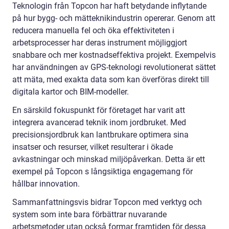
Teknologin från Topcon har haft betydande inflytande
på hur bygg- och mätteknikindustrin opererar. Genom att
reducera manuella fel och öka effektiviteten i
arbetsprocesser har deras instrument möjliggjort
snabbare och mer kostnadseffektiva projekt. Exempelvis
har användningen av GPS-teknologi revolutionerat sättet
att mäta, med exakta data som kan överföras direkt till
digitala kartor och BIM-modeller.
En särskild fokuspunkt för företaget har varit att
integrera avancerad teknik inom jordbruket. Med
precisionsjordbruk kan lantbrukare optimera sina
insatser och resurser, vilket resulterar i ökade
avkastningar och minskad miljöpåverkan. Detta är ett
exempel på Topcon s långsiktiga engagemang för
hållbar innovation.
Sammanfattningsvis bidrar Topcon med verktyg och
system som inte bara förbättrar nuvarande
arbetsmetoder utan också formar framtiden för dessa