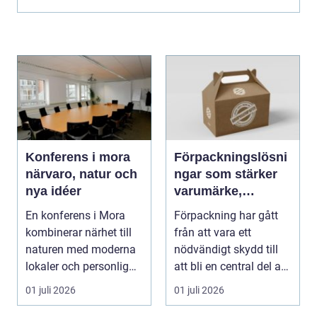
Konferens i mora
Förpackningslösni
närvaro, natur och
ngar som stärker
nya idéer
varumärke,
hållbarhet och
En konferens i Mora
Förpackning har gått
lönsamhet
kombinerar närhet till
från att vara ett
naturen med moderna
nödvändigt skydd till
lokaler och personlig
att bli en central del av
service. För må...
varumärket, k...
01 juli 2026
01 juli 2026