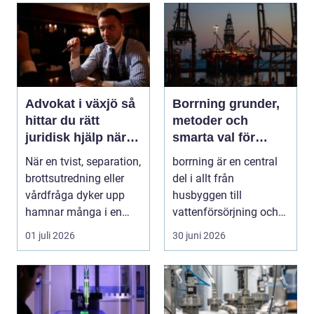
Advokat i växjö så
Borrning grunder,
hittar du rätt
metoder och
juridisk hjälp när
smarta val för
livet förändras
hållbara projekt
När en tvist, separation,
borrning är en central
brottsutredning eller
del i allt från
vårdfråga dyker upp
husbyggen till
hamnar många i en
vattenförsörjning och
situation de a...
stora
01 juli 2026
30 juni 2026
infrastrukturproje...