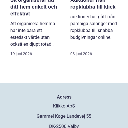
Så organiserar du
Auktioner från
ditt hem enkelt och
ropklubba till klick
effektivt
auktioner har gått från
Att organisera hemma
pampiga salonger med
har inte bara ett
ropklubba till snabba
estetiskt värde utan
budgivningar online.
också en djupt rotad
Formen har f...
på...
19 juni 2026
03 juni 2026
Adress