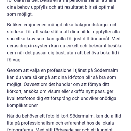
för olika länder. Deras erfarna personal ser till att alla
dina behov uppfylls och att resultatet blir så optimal
som möjligt.
Butiken erbjuder en mängd olika bakgrundsfärger och
storlekar för att säkerställa att dina bilder uppfyller alla
specifika krav som kan gälla för just ditt ändamål. Med
deras drop-in-system kan du enkelt och bekvämt besöka
dem när det passar dig bäst, utan att behöva boka tid i
förväg.
Genom att välja en professionell tjänst på Södermalm
kan du vara säker på att dina id-foton blir så bra som
möjligt. Oavsett om det handlar om att förnya ditt
körkort, ansöka om visum eller skaffa nytt pass, ger
kvalitetsfoton dig ett försprång och undviker onödiga
komplikationer.
När du behöver ett foto id kort Södermalm, kan du alltid
lita på professionalism och erfarenhet hos de lokala
fotograferna. Med rätt förberedelser och ett kunnigt