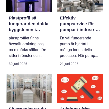
Plastprofil så
Effektiv
fungerar den dolda
pumpservice för
byggstenen i
pumpar i industrin
modern industri
– så undviker du
plastprofiler finns
En väl fungerande
dyra driftstopp
överallt omkring oss,
pump är hjärtat i
men märks sällan. De
många industriella
sitter i fönster och
processer. När pump...
dörrar, i kylskå...
30 juni 2026
21 juni 2026