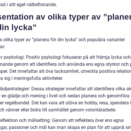
d i sitt eget välbefinnande.
entation av olika typer av ”plane
din lycka”
s olika typer av ”planera för din lycka” och populära varianter
ar:
iv psykologi: Positiv psykologi fokuserar på att främja lycka och
nnande genom att identifiera och använda ens egna styrkor och 
er. Det innefattar att öva tacksamhet, utveckla positiva relatio
 sig i meningsfulla aktiviteter.
lädjestrategier: Dessa strategier innefattar att identifiera vilka ak
 en glädje och mening i livet och sedan planera och genomföra
ter regelbundet. Det kan vara att utöva en hobby, resa, spendera
ch vänner eller bidra till samhället genom volontärarbete.
reflektion och målsetting: Genom att reflektera över ens egna
ngar, passioner och mål kan man skapa en plan för att uppnå si