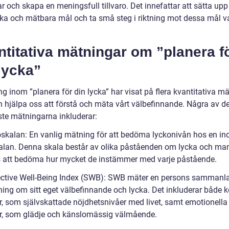
 och skapa en meningsfull tillvaro. Det innefattar att sätta upp
iska och mätbara mål och ta små steg i riktning mot dessa mål v
titativa mätningar om ”planera f
lycka”
g inom ”planera för din lycka” har visat på flera kvantitativa m
 hjälpa oss att förstå och mäta vårt välbefinnande. Några av d
ste mätningarna inkluderar:
oskalan: En vanlig mätning för att bedöma lyckonivån hos en ind
alan. Denna skala består av olika påståenden om lycka och ma
att bedöma hur mycket de instämmer med varje påstående.
ective Well-Being Index (SWB): SWB mäter en persons sammanl
ning om sitt eget välbefinnande och lycka. Det inkluderar både k
r, som självskattade nöjdhetsnivåer med livet, samt emotionella
r, som glädje och känslomässig välmående.