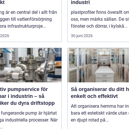
kt
industri
ng är en central del i allt från
plastprofiler finns överallt o
gen till vattenförsörjning
oss, men märks sällan. De sit
ora infrastrukturproje...
fönster och dörrar, i kylskå...
i 2026
30 juni 2026
tiv pumpservice för
Så organiserar du ditt 
r i industrin – så
enkelt och effektivt
ker du dyra driftstopp
Att organisera hemma har in
 fungerande pump är hjärtat
bara ett estetiskt värde utan
a industriella processer. När
en djupt rotad på...
..