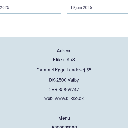
i 2026
19 juni 2026
Adress
web:
www.klikko.dk
Menu
Annonsering