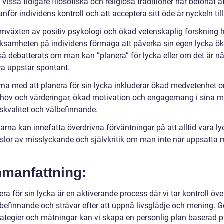
. Vissa tidigare filosofiska och religiösa traditioner har betonat a
anför individens kontroll och att acceptera sitt öde är nyckeln till
mväxten av positiv psykologi och ökad vetenskaplig forskning 
samheten på individens förmåga att påverka sin egen lycka ök
så debatterats om man kan ”planera” för lycka eller om det är n
a uppstår spontant.
rna med att planera för sin lycka inkluderar ökad medvetenhet 
hov och värderingar, ökad motivation och engagemang i sina 
skvalitet och välbefinnande.
rna kan innefatta överdrivna förväntningar på att alltid vara ly
slor av misslyckande och självkritik om man inte når uppsatta m
manfattning:
era för sin lycka är en aktiverande process där vi tar kontroll öve
lbefinnande och strävar efter att uppnå livsglädje och mening.
trategier och mätningar kan vi skapa en personlig plan baserad 