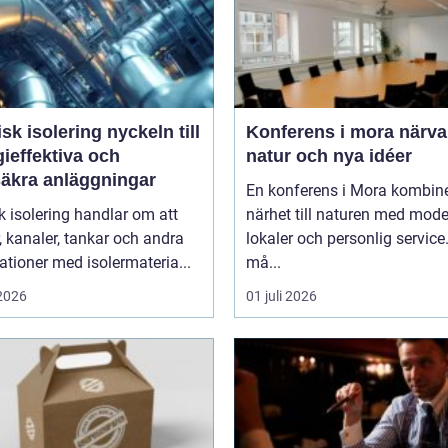
isolering nyckeln till
Konferens i mora närvaro,
ieffektiva och
natur och nya idéer
säkra anläggningar
En konferens i Mora kombin
k isolering handlar om att
närhet till naturen med mod
r, kanaler, tankar och andra
lokaler och personlig service
lationer med isolermateria...
må...
 2026
01 juli 2026