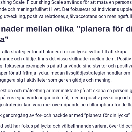
rishing Scale: Flourishing Scale används för att mäta en persons
de och meningsfullhet i livet. Det fokuserar på individens upple
g utveckling, positiva relationer, självacceptans och meningsfull
lnader mellan olika ”planera för d
ka”
t alla strategier för att planera för sin lycka syftar till att skapa
nande och glädje, finns det vissa skillnader mellan dem. Positiv
gi fokuserar exempelvis på att använda sina styrkor och positiv
per för att främja lycka, medan livsglädjestrategier handlar om 
ngagera sig i aktiviteter som ger en glädje och mening.
lektion och målsetting är mer inriktade på att skapa en personli
 på ens egna värderingar och mål, medan positiv psykologi och
jestrategier kan vara mer övergripande och tillämpbara för de fl
sk genomgång av för- och nackdelar med ”planera för din lycka”
kt sett har fokus på lycka och välbefinnande varierat över tid oc