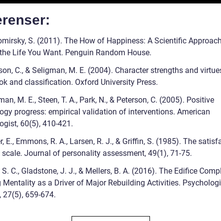
erenser:
omirsky, S. (2011). The How of Happiness: A Scientific Approach
 the Life You Want. Penguin Random House.
son, C., & Seligman, M. E. (2004). Character strengths and virtue
k and classification. Oxford University Press.
man, M. E., Steen, T. A., Park, N., & Peterson, C. (2005). Positive
ogy progress: empirical validation of interventions. American
ogist, 60(5), 410-421.
r, E., Emmons, R. A., Larsen, R. J., & Griffin, S. (1985). The satisf
e scale. Journal of personality assessment, 49(1), 71-75.
 S. C., Gladstone, J. J., & Mellers, B. A. (2016). The Edifice Comp
 Mentality as a Driver of Major Rebuilding Activities. Psycholog
, 27(5), 659-674.