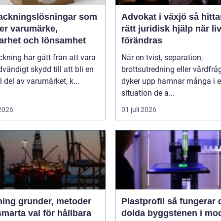
ackningslösningar som
Advokat i växjö så hittar du
ker varumärke,
rätt juridisk hjälp när li
barhet och lönsamhet
förändras
kning har gått från att vara
När en tvist, separation,
dvändigt skydd till att bli en
brottsutredning eller vårdfrå
l del av varumärket, k...
dyker upp hamnar många i 
situation de a...
 2026
01 juli 2026
der, metoder
Plastprofil så fungerar den
marta val för hållbara
dolda byggstenen i mo