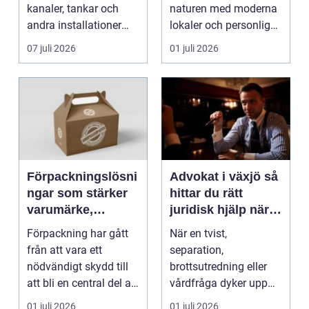
kanaler, tankar och
naturen med moderna
andra installationer
lokaler och personlig
med isolermateria...
service. För må...
07 juli 2026
01 juli 2026
Förpackningslösni
Advokat i växjö så
ngar som stärker
hittar du rätt
varumärke,
juridisk hjälp när
hållbarhet och
livet förändras
Förpackning har gått
När en tvist,
lönsamhet
från att vara ett
separation,
nödvändigt skydd till
brottsutredning eller
att bli en central del av
vårdfråga dyker upp
varumärket, k...
hamnar många i en
01 juli 2026
01 juli 2026