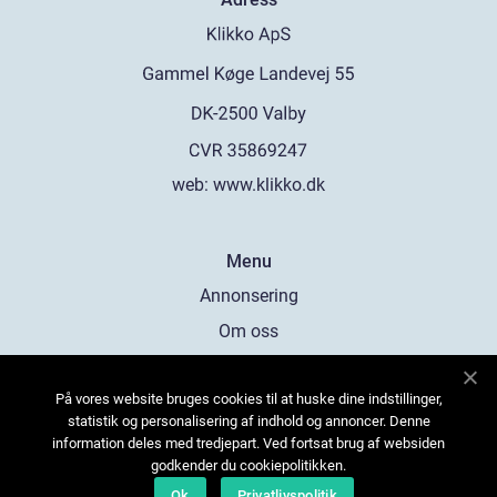
web:
www.klikko.dk
Menu
Annonsering
Om oss
Cookies
På vores website bruges cookies til at huske dine indstillinger,
Kontakta oss
statistik og personalisering af indhold og annoncer. Denne
Sitemap
information deles med tredjepart. Ved fortsat brug af websiden
godkender du cookiepolitikken.
Ok
Privatlivspolitik