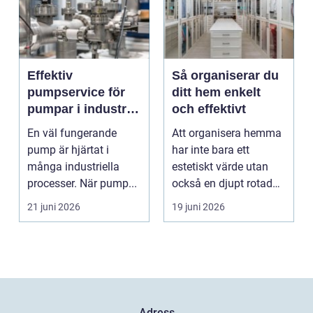
Effektiv
Så organiserar du
pumpservice för
ditt hem enkelt
pumpar i industrin
och effektivt
– så undviker du
En väl fungerande
Att organisera hemma
dyra driftstopp
pump är hjärtat i
har inte bara ett
många industriella
estetiskt värde utan
processer. När pump...
också en djupt rotad
på...
21 juni 2026
19 juni 2026
Adress