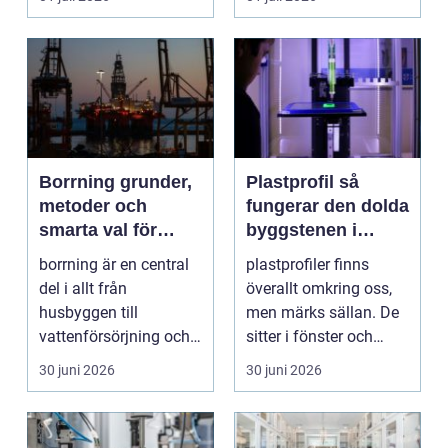
situation de a...
Borrning grunder,
Plastprofil så
metoder och
fungerar den dolda
smarta val för
byggstenen i
hållbara projekt
modern industri
borrning är en central
plastprofiler finns
del i allt från
överallt omkring oss,
husbyggen till
men märks sällan. De
vattenförsörjning och
sitter i fönster och
stora
dörrar, i kylskå...
30 juni 2026
30 juni 2026
infrastrukturproje...