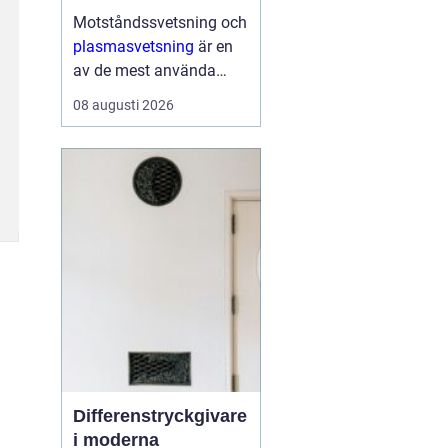
Motståndssvetsning och
plasmasvetsning
är en
av de mest använda
metoderna för att
08 augusti 2026
sammanfoga metaller
inom fordonsindustri,
plåtbearbet...
Differenstryckgivare
i moderna