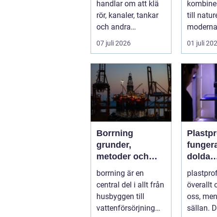
handlar om att klä
kombiner
anläggningar
rör, kanaler, tankar
till natu
och andra
moderna 
installationer med
och pers
07 juli 2026
01 juli 20
isolermateria...
service. 
Borrning
Plastprof
grunder,
funger
metoder och
dolda
smarta val för
byggst
borrning är en
plastprof
hållbara projekt
modern
central del i allt från
överallt
husbyggen till
oss, me
vattenförsörjning
sällan. De