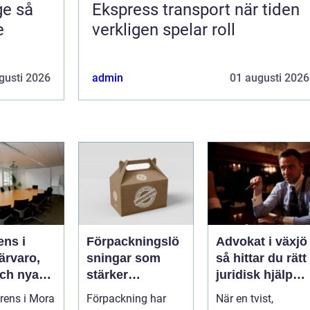
 så
Ekspress transport när tiden
e
verkligen spelar roll
gusti 2026
admin
01 augusti 2026
ens i
Förpackningslö
Advokat i växjö
sningar som
så hittar du rätt
och nya
stärker
juridisk hjälp
varumärke,
när livet
rens i Mora
Förpackning har
När en tvist,
hållbarhet och
förändras