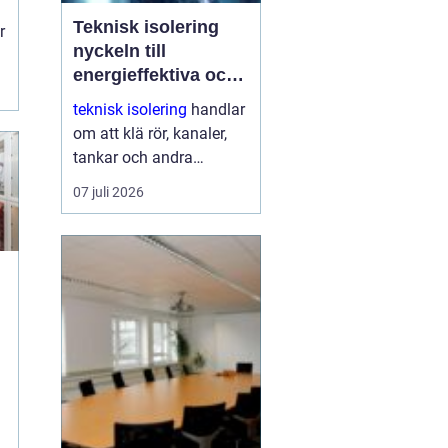
Teknisk isolering
r
nyckeln till
p
energieffektiva och
n
driftsäkra
teknisk isolering
handlar
anläggningar
om att klä rör, kanaler,
tankar och andra
installationer med
07 juli 2026
isolermaterial för att
spara energi, skydda
människor och skapa
stabil drift. Med rätt
utförd...
n