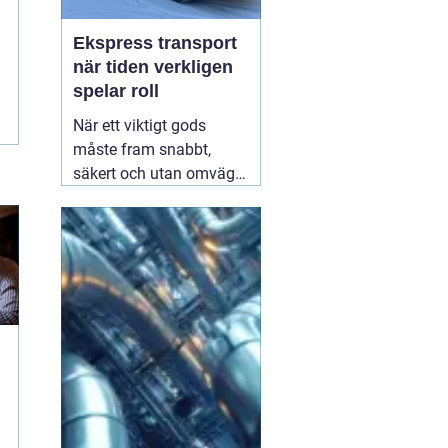
Ekspress transport
när tiden verkligen
spelar roll
När ett viktigt gods
måste fram snabbt,
säkert och utan omvägar
blir valet av
transportpartner
avgörande. Företag som
är beroende av täta
leveranser vet hur stor
skillnad en timme kan
göra för produktion,
montageteam eller
slutkund. Här
01 augusti
2026