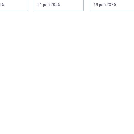
ch dörrar, i
pump...
djupt rotad på...
026
21 juni 2026
19 juni 2026