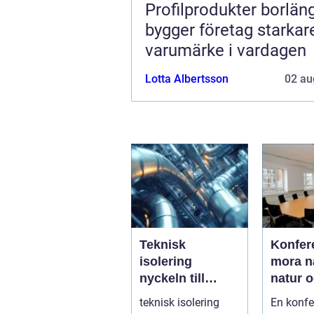
Profilprodukter borlänge
bygger företag starkar
varumärke i vardagen
Lotta Albertsson
02 au
Teknisk
Konfer
isolering
mora närvaro,
nyckeln till
natur 
energieffektiva
idéer
teknisk isolering
En konfe
och driftsäkra