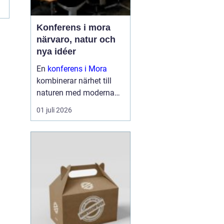
Konferens i mora
närvaro, natur och
nya idéer
En
konferens i Mora
kombinerar närhet till
naturen med moderna
lokaler och personlig
01 juli 2026
service. För många
grupper blir just den
kombinationen
avgörande för om mötet
leder till verkliga resultat
eller...