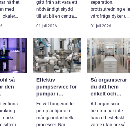
ar närhet
gått från att vara ett
separation,
lönsamhet
ren med
nödvändigt skydd
brottsutredning elle
lokaler
till att bli en central
vårdfråga dyker up
onlig
del av varumärket,
hamnar många i e
26
01 juli 2026
01 juli 2026
För må...
k...
situation de a...
il så
Effektiv
Så organiserar
ar den
pumpservice för
du ditt hem
pumpar i
enkelt och
enen i
industrin – så
effektivt
iler finns
En väl fungerande
Att organisera
 industri
undviker du
 omkring
pump är hjärtat i
hemma har inte
dyra driftstopp
n märks
många industriella
bara ett estetiskt
 sitter i
processer. När
värde utan också e