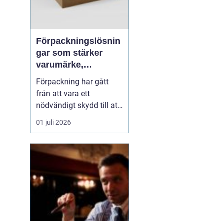
Förpackningslösnin
gar som stärker
varumärke,
hållbarhet och
Förpackning har gått
lönsamhet
från att vara ett
nödvändigt skydd till att
bli en central del av
01 juli 2026
varumärket,
kundupplevelsen och
företagets miljöarbete.
När konkurrensen ökar i
både butik och e-handel
behöver företag tänka
strategiskt kring hur
varor packas, t...