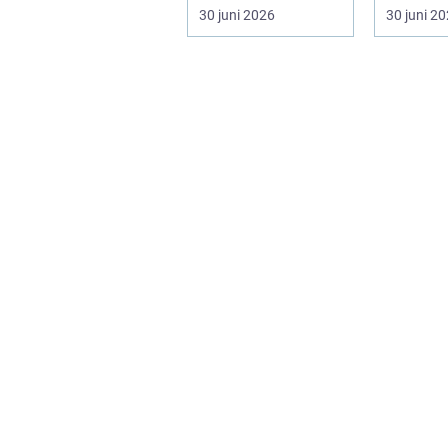
och stora
fönster o
30 juni 2026
30 juni 2
infrastrukturproje...
kylskå...