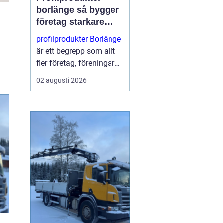
borlänge så bygger
företag starkare
varumärke i
profilprodukter Borlänge
vardagen
är ett begrepp som allt
fler företag, föreningar
och offentliga
02 augusti 2026
verksamheter har fått
upp ögonen för. När
konkurrensen ökar blir
varje möte med kunden
viktigt...