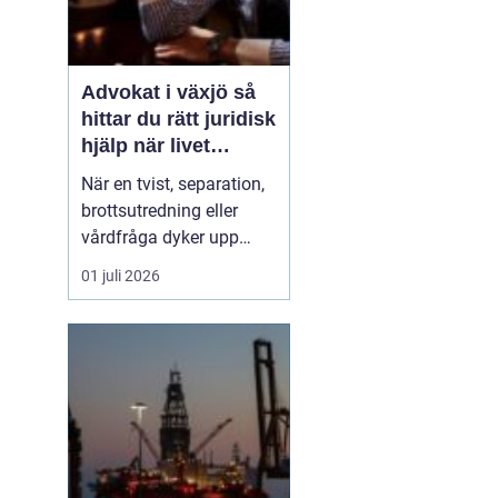
Advokat i växjö så
hittar du rätt juridisk
hjälp när livet
förändras
När en tvist, separation,
brottsutredning eller
vårdfråga dyker upp
hamnar många i en
01 juli 2026
situation de aldrig
tidigare varit i. Juridiken
känns ofta svår, språket
krångligt och
konsekvenserna stora.
Då blir en trygg och
engagerad advokat en
avgörande ski...