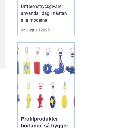
styrsystem
Differenstryckgivare
används i dag i nästan
alla moderna
ventilations- och
05 augusti 2026
klimatsystem för att
säkra rätt luftflöde,
stabilt tryck och
energieffektiv drift. För
många fastighetsägare
och drifttekniker ha...
Profilprodukter
borlänge så bygger