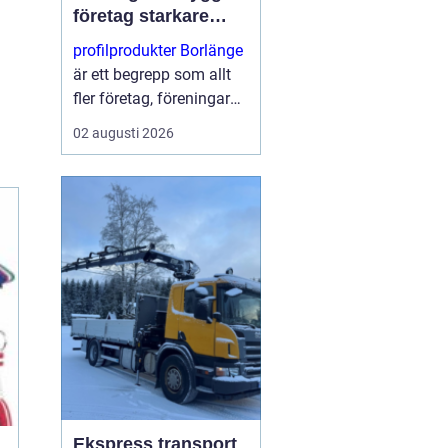
företag starkare
varumärke i
profilprodukter Borlänge
vardagen
är ett begrepp som allt
fler företag, föreningar
och offentliga
02 augusti 2026
verksamheter har fått
upp ögonen för. När
konkurrensen ökar blir
varje möte med kunden
viktigt...
Ekspress transport