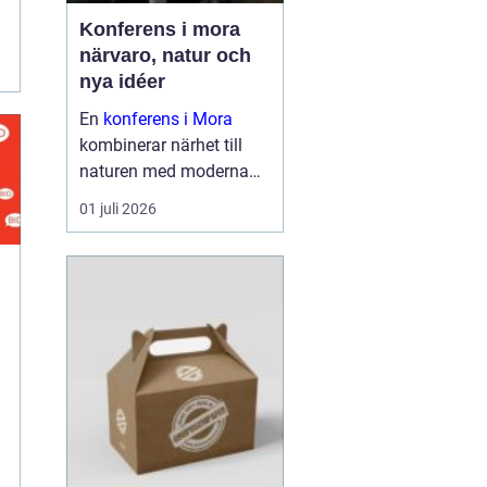
Konferens i mora
närvaro, natur och
nya idéer
En
konferens i Mora
kombinerar närhet till
naturen med moderna
lokaler och personlig
01 juli 2026
service. För många
grupper blir just den
kombinationen
avgörande för om mötet
leder till verkliga resultat
eller...