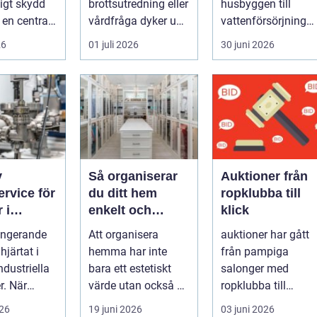
igt skydd
brottsutredning eller
husbyggen till
li en central
vårdfråga dyker upp
vattenförsörjning
arumärket,
hamnar många i en
och stora
26
01 juli 2026
30 juni 2026
situation de a...
infrastrukturproje...
v
Så organiserar
Auktioner från
rvice för
du ditt hem
ropklubba till
 i
enkelt och
klick
in – så
effektivt
ungerande
Att organisera
auktioner har gått
er du
järtat i
hemma har inte
från pampiga
iftstopp
dustriella
bara ett estetiskt
salonger med
r. När
värde utan också en
ropklubba till
djupt rotad på...
snabba
026
19 juni 2026
03 juni 2026