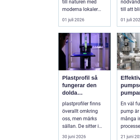
till naturen med
nödvänd
moderna lokaler
till att b
och personlig
del av v
01 juli 2026
01 juli 20
service. För må...
k...
Plastprofil så
Effekti
fungerar den
pumpse
dolda
pumpar
byggstenen i
industr
plastprofiler finns
En väl f
modern industri
undvik
överallt omkring
pump är h
dyra dr
oss, men märks
många in
sällan. De sitter i
processe
fönster och dörrar, i
pump...
30 juni 2026
21 juni 2