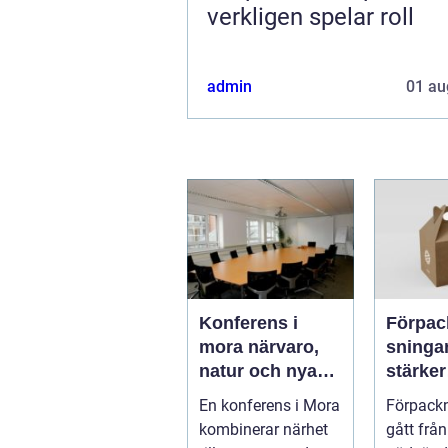
verkligen spelar roll
admin
01 au
Konferens i
Förpac
mora närvaro,
sninga
natur och nya
stärker
idéer
varumä
En konferens i Mora
Förpackn
hållbar
kombinerar närhet
gått från
lönsam