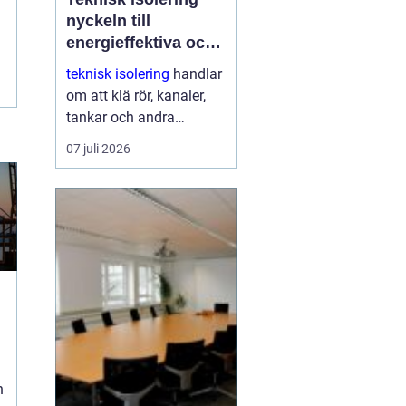
nyckeln till
energieffektiva och
driftsäkra
teknisk isolering
handlar
anläggningar
om att klä rör, kanaler,
tankar och andra
installationer med
07 juli 2026
isolermaterial för att
spara energi, skydda
människor och skapa
stabil drift. Med rätt
utförd...
n