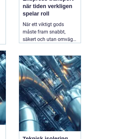
när tiden verkligen
spelar roll
När ett viktigt gods
måste fram snabbt,
säkert och utan omvägar
blir valet av
transportpartner
avgörande. Företag som
är beroende av täta
leveranser vet hur stor
skillnad en timme kan
göra för produktion,
montageteam eller
slutkund. Här
01 augusti
2026
Teknisk isolering