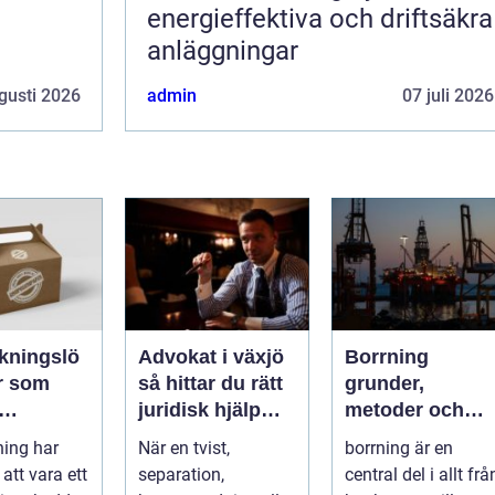
energieffektiva och driftsäkra
anläggningar
gusti 2026
admin
07 juli 2026
kningslö
Advokat i växjö
Borrning
r som
så hittar du rätt
grunder,
juridisk hjälp
metoder och
rke,
när livet
smarta val för
ing har
När en tvist,
borrning är en
het och
förändras
hållbara projekt
 att vara ett
separation,
central del i allt frå
het