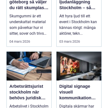
göteborg så väljer
ljudanläggning
du rätt skumplast
Stockholm – så
till dina dynor och
lyckas du med
Skumgummi är ett
Att hyra ljud till ett
projekt
ljudet på ditt event
underskattat material
event i Stockholm kan
som påverkar hur vi
kännas rörigt: många
sitter, sover och trivs
aktörer, tekn...
hemma, på jobbet ...
04 mars 2026
03 mars 2026
Arbetsrättsjurist
Digital signage
stockholm när
visuell
behövs juridisk
kommunikation
hjälp i arbetslivet?
som fångar och
Arbetslivet i Stockholm
Digitala skärmar har