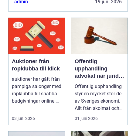
admin
19 juni 2026
Auktioner från
Offentlig
ropklubba till klick
upphandling
advokat när juridik
auktioner har gått från
möter affär
pampiga salonger med
Offentlig upphandling
ropklubba till snabba
styr en mycket stor del
budgivningar online.
av Sveriges ekonomi.
Formen har f...
Allt från skolmat och
IT-system t...
03 juni 2026
01 juni 2026