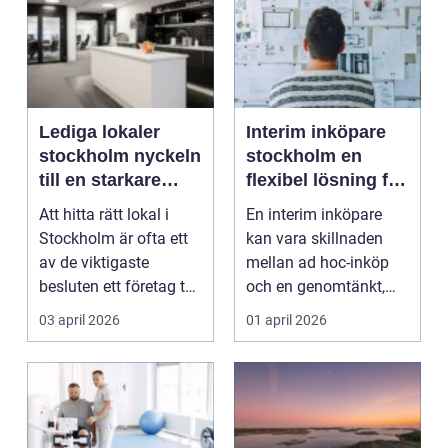
Lediga lokaler
Interim inköpare
stockholm nyckeln
stockholm en
till en starkare
flexibel lösning för
verksamhet
smartare inköp
Att hitta rätt lokal i
En interim inköpare
Stockholm är ofta ett
kan vara skillnaden
av de viktigaste
mellan ad hoc-inköp
besluten ett företag tar.
och en genomtänkt,
Läget påverk...
lönsam
03 april 2026
01 april 2026
inköpsstrategi...