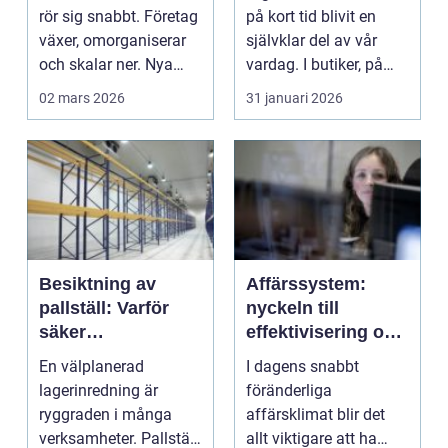
övertygar
rör sig snabbt. Företag
på kort tid blivit en
växer, omorganiserar
självklar del av vår
och skalar ner. Nya
vardag. I butiker, på
chefer komm...
stationer, i f...
02 mars 2026
31 januari 2026
Besiktning av
Affärssystem:
pallställ: Varför
nyckeln till
säker
effektivisering och
lagerinredning är
tillväxt
En välplanerad
I dagens snabbt
avgörande
lagerinredning är
föränderliga
ryggraden i många
affärsklimat blir det
verksamheter. Pallställ,
allt viktigare att ha