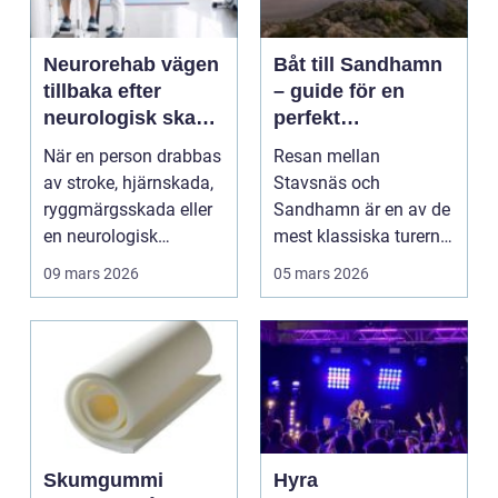
Neurorehab vägen
Båt till Sandhamn
tillbaka efter
– guide för en
neurologisk skada
perfekt
eller sjukdom
skärgårdsdag
När en person drabbas
Resan mellan
av stroke, hjärnskada,
Stavsnäs och
ryggmärgsskada eller
Sandhamn är en av de
en neurologisk
mest klassiska turerna
sjukdom förändras v...
i Stockholms skä...
09 mars 2026
05 mars 2026
Skumgummi
Hyra