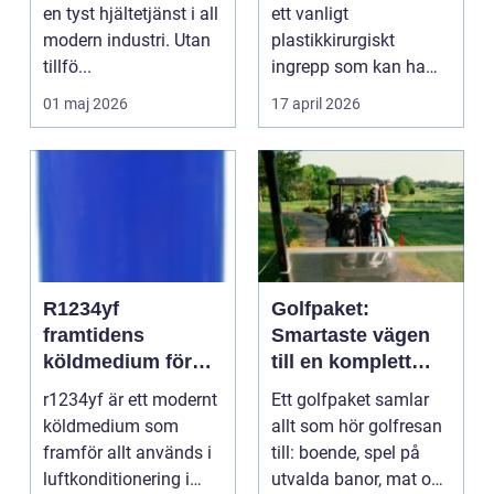
industrin
en tyst hjältetjänst i all
ett vanligt
modern industri. Utan
plastikkirurgiskt
tillfö...
ingrepp som kan ha
stor positiv in...
01 maj 2026
17 april 2026
R1234yf
Golfpaket:
framtidens
Smartaste vägen
köldmedium för
till en komplett
bil-ac och
golfupplevelse
r1234yf är ett modernt
Ett golfpaket samlar
komfortkyla
köldmedium som
allt som hör golfresan
framför allt används i
till: boende, spel på
luftkonditionering i
utvalda banor, mat och