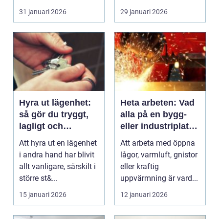
hyl...
effektiva verktyg för
31 januari 2026
29 januari 2026
att h...
Hyra ut lägenhet:
Heta arbeten: Vad
så gör du tryggt,
alla på en bygg-
lagligt och
eller industriplats
lönsamt
behöver veta
Att hyra ut en lägenhet
Att arbeta med öppna
i andra hand har blivit
lågor, varmluft, gnistor
allt vanligare, särskilt i
eller kraftig
större st&...
uppvärmning är vard...
15 januari 2026
12 januari 2026