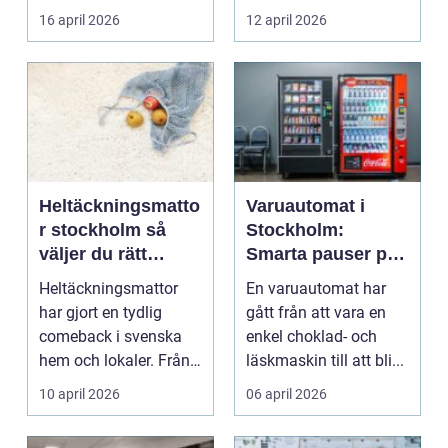
fordon och i vissa...
...
16 april 2026
12 april 2026
Heltäckningsmatto
Varuautomat i
r stockholm så
Stockholm:
väljer du rätt
Smarta pauser på
textilgolv för hem
jobbet och i
Heltäckningsmattor
En varuautomat har
och kontor
vardagen
har gjort en tydlig
gått från att vara en
comeback i svenska
enkel choklad- och
hem och lokaler. Från
läskmaskin till att bli...
att ha förknippats m...
10 april 2026
06 april 2026