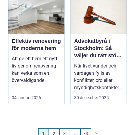
Effektiv renovering
Advokatbyrå i
för moderna hem
Stockholm: Så
väljer du rätt stöd i
Att ge ett hem ett nytt
livets svåraste
liv genom renovering
När livet vänder och
lägen
kan verka som en
vardagen fylls av
överväldigande
konflikter, oro eller
uppgift, men ...
myndighetskontakter
kan r&aum...
04 januari 2026
30 december 2025
1
2
3
…
73