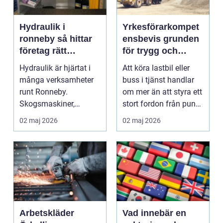
Hydraulik i
Yrkesförarkompet
ronneby så hittar
ensbevis grunden
företag rätt
för trygg och
kompetens och
professionell tung
Hydraulik är hjärtat i
Att köra lastbil eller
service
trafik
många verksamheter
buss i tjänst handlar
runt Ronneby.
om mer än att styra ett
Skogsmaskiner,
stort fordon från punkt
entreprenadmaskiner,
A till ...
02 maj 2026
02 maj 2026
industri...
Arbetskläder
Vad innebär en