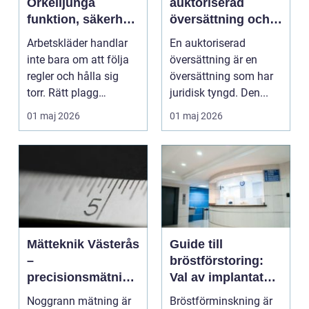
Örkelljunga
auktoriserad
funktion, säkerhet
översättning och
och komfort i
när behövs den?
Arbetskläder handlar
En auktoriserad
vardagen
inte bara om att följa
översättning är en
regler och hålla sig
översättning som har
torr. Rätt plagg
juridisk tyngd. Den...
påverkar hur länge...
01 maj 2026
01 maj 2026
Mätteknik Västerås
Guide till
–
bröstförstoring:
precisionsmätning
Val av implantat
som stärker
och metod
Noggrann mätning är
Bröstförminskning är