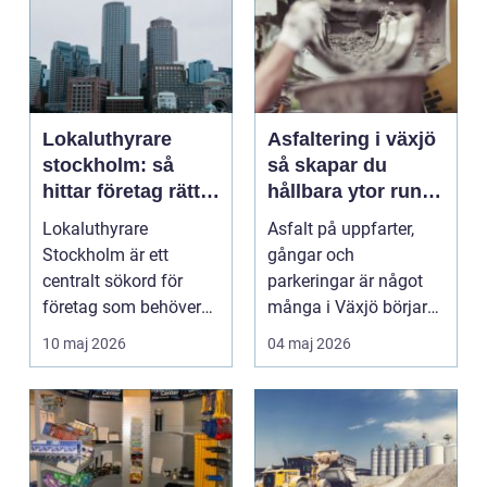
Lokaluthyrare
Asfaltering i växjö
stockholm: så
så skapar du
hittar företag rätt
hållbara ytor runt
lokal i en
huset
Lokaluthyrare
Asfalt på uppfarter,
föränderlig
Stockholm är ett
gångar och
marknad
centralt sökord för
parkeringar är något
företag som behöver
många i Växjö börjar
nya kontor, butiker eller
se som en självklar del
10 maj 2026
04 maj 2026
lag...
av...