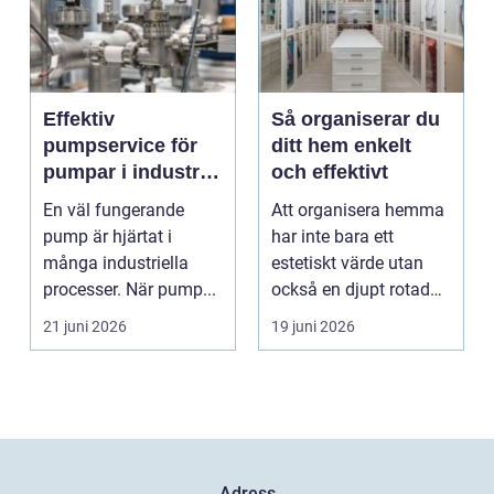
Effektiv
Så organiserar du
pumpservice för
ditt hem enkelt
pumpar i industrin
och effektivt
– så undviker du
En väl fungerande
Att organisera hemma
dyra driftstopp
pump är hjärtat i
har inte bara ett
många industriella
estetiskt värde utan
processer. När pump...
också en djupt rotad
på...
21 juni 2026
19 juni 2026
Adress