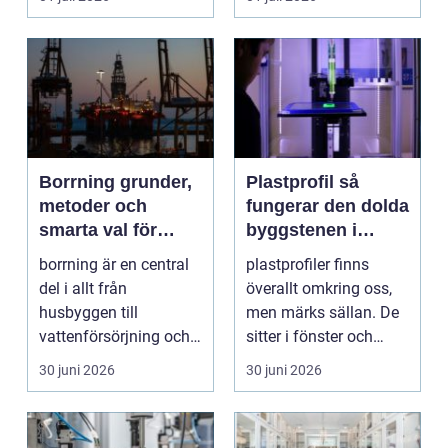
situation de a...
Borrning grunder,
Plastprofil så
metoder och
fungerar den dolda
smarta val för
byggstenen i
hållbara projekt
modern industri
borrning är en central
plastprofiler finns
del i allt från
överallt omkring oss,
husbyggen till
men märks sällan. De
vattenförsörjning och
sitter i fönster och
stora
dörrar, i kylskå...
30 juni 2026
30 juni 2026
infrastrukturproje...