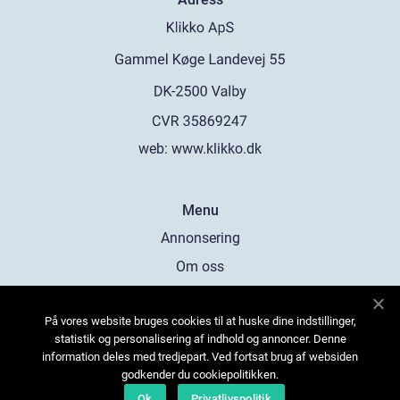
web:
www.klikko.dk
Menu
Annonsering
Om oss
Cookies
På vores website bruges cookies til at huske dine indstillinger,
Kontakta oss
statistik og personalisering af indhold og annoncer. Denne
Sitemap
information deles med tredjepart. Ved fortsat brug af websiden
godkender du cookiepolitikken.
Ok
Privatlivspolitik