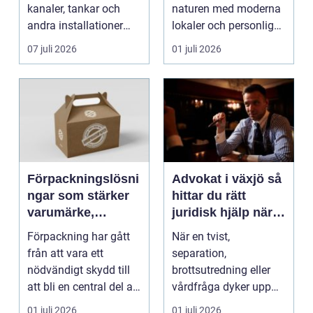
kanaler, tankar och
naturen med moderna
andra installationer
lokaler och personlig
med isolermateria...
service. För må...
07 juli 2026
01 juli 2026
Förpackningslösni
Advokat i växjö så
ngar som stärker
hittar du rätt
varumärke,
juridisk hjälp när
hållbarhet och
livet förändras
Förpackning har gått
När en tvist,
lönsamhet
från att vara ett
separation,
nödvändigt skydd till
brottsutredning eller
att bli en central del av
vårdfråga dyker upp
varumärket, k...
hamnar många i en
01 juli 2026
01 juli 2026