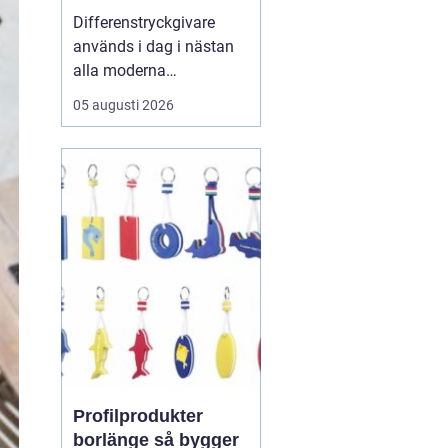
styrsystem
Differenstryckgivare
används i dag i nästan
alla moderna
ventilations- och
05 augusti 2026
klimatsystem för att
säkra rätt luftflöde,
stabilt tryck och
energieffektiv drift. För
många fastighetsägare
och drifttekniker ha...
Profilprodukter
borlänge så bygger