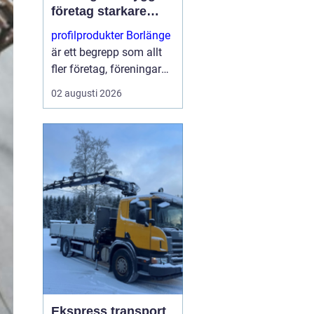
företag starkare
varumärke i
profilprodukter Borlänge
vardagen
är ett begrepp som allt
fler företag, föreningar
och offentliga
02 augusti 2026
verksamheter har fått
upp ögonen för. När
konkurrensen ökar blir
varje möte med kunden
viktigt...
Ekspress transport