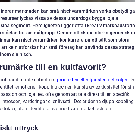
ominerar marknaden kan små nischvarumärken verka obetydliga
e resurser lyckas vissa av dessa underdogs bygga lojala
 sina segment. Hemligheten ligger ofta i kreativ marknadsförin
 förståelse för sin målgrupp. Genom att skapa starka gemenskap
ringar kan nischvarumärken konkurrera på ett sätt som stora
r artikeln utforskar hur små företag kan använda dessa strateg
 inom sin nisch.
rumärke till en kultfavorit?
vorit handlar inte enbart om
produkten eller tjänsten det säljer
. De
titet, emotionell koppling och en känsla av exklusivitet för sin
assion och lojalitet, ofta genom att tala direkt till en specifik
essen, värderingar eller livsstil. Det är denna djupa koppling
odukter, utan identifierar sig med varumärket och blir
skt uttryck