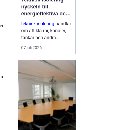
nyckeln till
energieffektiva och
driftsäkra
teknisk isolering
handlar
er
anläggningar
om att klä rör, kanaler,
tankar och andra
installationer med
07 juli 2026
isolermaterial för att
spara energi, skydda
människor och skapa
stabil drift. Med rätt
rre
utförd...