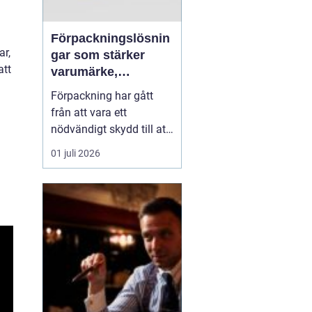
Förpackningslösnin
ar,
gar som stärker
att
varumärke,
hållbarhet och
Förpackning har gått
lönsamhet
från att vara ett
nödvändigt skydd till att
bli en central del av
01 juli 2026
varumärket,
kundupplevelsen och
företagets miljöarbete.
När konkurrensen ökar i
både butik och e-handel
behöver företag tänka
strategiskt kring hur
varor packas, t...