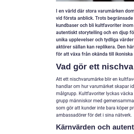
I en värld där stora varumärken d
vid första anblick. Trots begränsad
kundbaser och bli kultfavoriter inom
autentiskt storytelling och en djup
unika upplevelser och tydliga värde
aktörer sällan kan replikera. Den hä
för att växa från okända till ikoniska
Vad gör ett nischva
Att ett nischvarumärke blir en kultfa
handlar om hur varumärket skapar iden
målgrupp. Kultfavoriter lyckas väcka p
grupp människor med gemensamma intr
som gör att kunder inte bara köper pr
ambassadörer för det i sina nätverk.
Kärnvärden och autenti