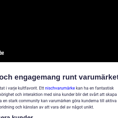
och engagemang runt varumärke
i varje kultfavorit. Ett
nischvarumärke
kan ha en fantastisk
righet och interaktion med sina kunder blir det svårt att skapa
gga en stark community kan varumärken göra kunderna till aktiva
ridning och känslan av att vara del av något unikt.
agera kunder