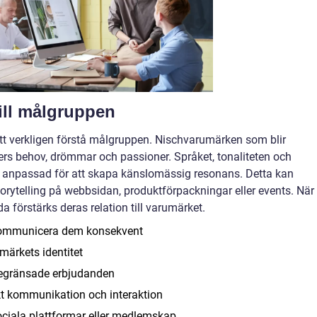
till målgruppen
tt verkligen förstå målgruppen. Nischvarumärken som blir
unders behov, drömmar och passioner. Språket, tonaliteten och
anpassad för att skapa känslomässig resonans. Detta kan
torytelling på webbsidan, produktförpackningar eller events. När
 förstärks deras relation till varumärket.
 kommunicera dem konsekvent
umärkets identitet
begränsade erbjudanden
 kommunikation och interaktion
iala plattformar eller medlemskap