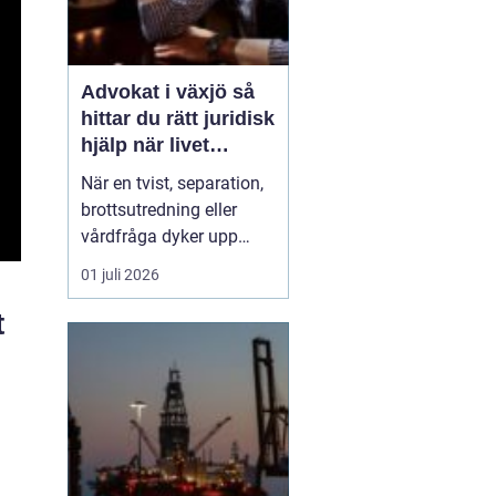
Advokat i växjö så
hittar du rätt juridisk
hjälp när livet
förändras
När en tvist, separation,
brottsutredning eller
vårdfråga dyker upp
hamnar många i en
01 juli 2026
situation de aldrig
tidigare varit i. Juridiken
t
känns ofta svår, språket
krångligt och
konsekvenserna stora.
Då blir en trygg och
engagerad advokat en
avgörande ski...