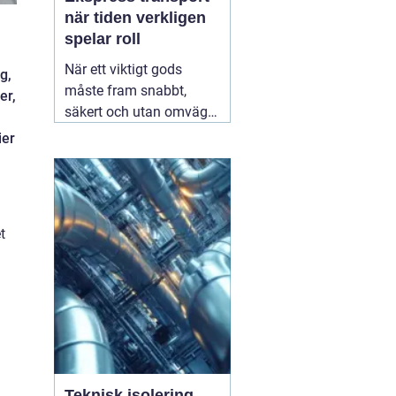
när tiden verkligen
spelar roll
När ett viktigt gods
g,
måste fram snabbt,
er,
säkert och utan omvägar
blir valet av
ier
transportpartner
avgörande. Företag som
är beroende av täta
leveranser vet hur stor
t
skillnad en timme kan
göra för produktion,
montageteam eller
slutkund. Här
01 augusti
2026
Teknisk isolering