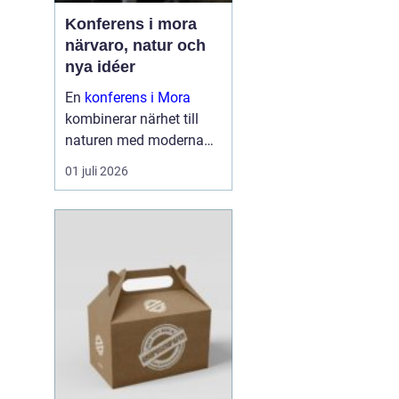
Konferens i mora
närvaro, natur och
nya idéer
En
konferens i Mora
kombinerar närhet till
naturen med moderna
lokaler och personlig
01 juli 2026
service. För många
grupper blir just den
kombinationen
avgörande för om mötet
leder till verkliga resultat
eller...