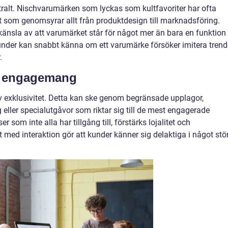
entralt. Nischvarumärken som lyckas som kultfavoriter har ofta
tet som genomsyrar allt från produktdesign till marknadsföring.
änsla av att varumärket står för något mer än bara en funktion
 kunder kan snabbt känna om ett varumärke försöker imitera trend
.
ch engagemang
av exklusivitet. Detta kan ske genom begränsade upplagor,
er specialutgåvor som riktar sig till de mest engagerade
som inte alla har tillgång till, förstärks lojalitet och
med interaktion gör att kunder känner sig delaktiga i något stö