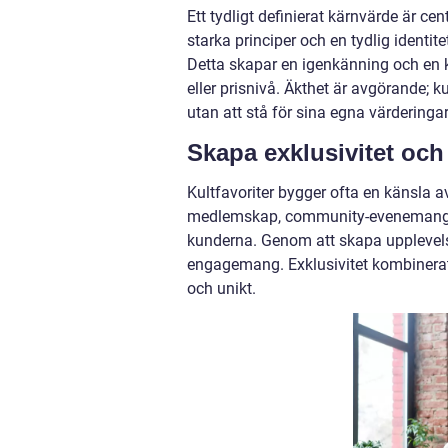
Ett tydligt definierat kärnvärde är c
starka principer och en tydlig identi
Detta skapar en igenkänning och en k
eller prisnivå. Äkthet är avgörande;
utan att stå för sina egna värderingar
Skapa exklusivitet o
Kultfavoriter bygger ofta en känsla 
medlemskap, community-evenemang ell
kunderna. Genom att skapa upplevelser 
engagemang. Exklusivitet kombinerat 
och unikt.