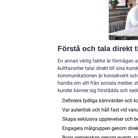
Förstå och tala direkt 
En annan viktig faktor är förmågan a
kultfavoriter talar direkt till sina k
kommunikationen är konsekvent och 
handla om allt från sociala medier, s
kunder känner sig förstådda och sedda
Definiera tydliga kärnvärden och
Var autentisk och håll fast vid var
Skapa exklusiva upplevelser och 
Engagera målgruppen genom direkt
Bygg gemenskap genom events, soc