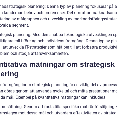
nadsstrategisk planering: Denna typ av planering fokuserar på at
a kundernas behov och preferenser. Det omfattar marknadsana
ering av målgruppen och utveckling av marknadsföringsstrategi
utvalda segment.
trategisk planering: Med den snabba teknologiska utvecklingen sp
viktigare roll i företag och individens framgång. Denna typ av pl
ill att utveckla IT-strategier som hjälper till att förbättra produktiv
oblem och stödja affärsverksamheten.
titativa mätningar om strategisk
nering
a framgång inom strategisk planering är en viktig del av process
an göras genom att använda nyckeltal och mäta prestationer m
llda mål. Exempel på kvantitativa mätningar kan inkludera:
 omsättning: Genom att fastställa specifika mål för försäljning
amstegen mot dessa mål och utvärdera effektiviteten av strateg