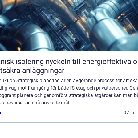
solering nyckeln till energieffektiva och
ftsäkra anläggningar
duktion Strategisk planering är en avgörande process för att sk
ydlig väg mot framgång för både företag och privatpersoner. G
noggrant planera och genomföra strategiska åtgärder kan man bä
ra resurser och nå önskade mål. ...
n
07 jul