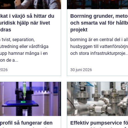
i växjö så hittar du
Borrning grunder, metoder
juridisk hjälp när livet
och smarta val för håll
ndras
projekt
 tvist, separation,
borrning är en central del i al
utredning eller vårdfråga
husbyggen till vattenförsörj
 upp hamnar många i en
och stora infrastrukturproje..
ion de a...
 2026
30 juni 2026
så fungerar den
Effektiv pumpservice fö