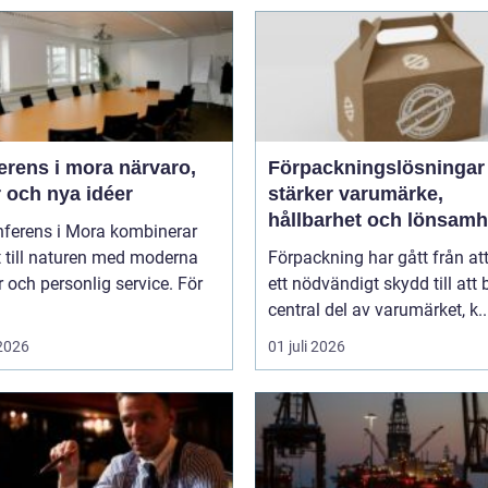
ns i mora närvaro,
Förpackningslösninga
 och nya idéer
stärker varumärke,
hållbarhet och lönsamh
nferens i Mora kombinerar
 till naturen med moderna
Förpackning har gått från at
r och personlig service. För
ett nödvändigt skydd till att b
central del av varumärket, k..
 2026
01 juli 2026