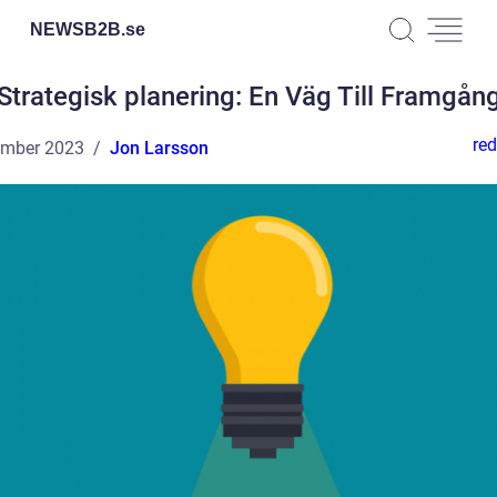
NEWSB2B.
se
Strategisk planering: En Väg Till Framgån
red
ember 2023
Jon Larsson