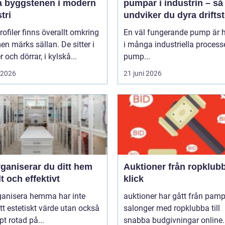
a byggstenen i modern
pumpar i industrin – så
tri
undviker du dyra drifts
rofiler finns överallt omkring
En väl fungerande pump är h
en märks sällan. De sitter i
i många industriella process
r och dörrar, i kylskå...
pump...
i 2026
21 juni 2026
ganiserar du ditt hem
Auktioner från ropklubba till
t och effektivt
klick
rganisera hemma har inte
auktioner har gått från pam
tt estetiskt värde utan också
salonger med ropklubba till
pt rotad på...
snabba budgivningar online.