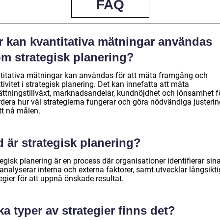
FAQ
r kan kvantitativa mätningar användas
om strategisk planering?
titativa mätningar kan användas för att mäta framgång och
tivitet i strategisk planering. Det kan innefatta att mäta
ttningstillväxt, marknadsandelar, kundnöjdhet och lönsamhet fö
rdera hur väl strategierna fungerar och göra nödvändiga justerin
tt nå målen.
 är strategisk planering?
egisk planering är en process där organisationer identifierar sin
analyserar interna och externa faktorer, samt utvecklar långsikt
egier för att uppnå önskade resultat.
ka typer av strategier finns det?