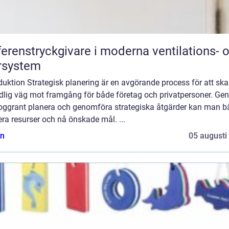
ferenstryckgivare i moderna ventilations- 
rsystem
duktion Strategisk planering är en avgörande process för att sk
ydlig väg mot framgång för både företag och privatpersoner. G
noggrant planera och genomföra strategiska åtgärder kan man bä
ra resurser och nå önskade mål. ...
n
05 augusti