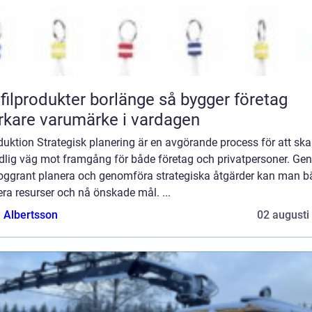
lprodukter borlänge så bygger företag
rkare varumärke i vardagen
duktion Strategisk planering är en avgörande process för att sk
ydlig väg mot framgång för både företag och privatpersoner. G
noggrant planera och genomföra strategiska åtgärder kan man bä
ra resurser och nå önskade mål. ...
a Albertsson
02 augusti