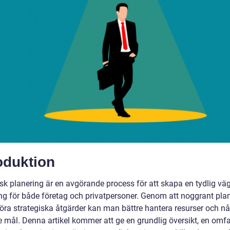
oduktion
isk planering är en avgörande process för att skapa en tydlig vä
g för både företag och privatpersoner. Genom att noggrant pla
ra strategiska åtgärder kan man bättre hantera resurser och nå
 mål. Denna artikel kommer att ge en grundlig översikt, en omf