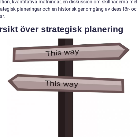
ation, kvantitativa mätningar, en diskussion om skillnaderna me
trategisk planeringar och en historisk genomgång av dess för- oc
ar.
sikt över strategisk planering