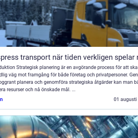
Ekspress transport när tiden verkligen spelar
duktion Strategisk planering är en avgörande process för att sk
ydlig väg mot framgång för både företag och privatpersoner. G
noggrant planera och genomföra strategiska åtgärder kan man bä
ra resurser och nå önskade mål. ...
n
01 augusti