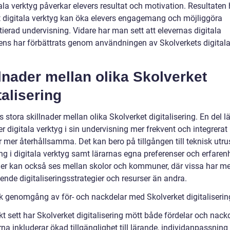
ala verktyg påverkar elevers resultat och motivation. Resultaten 
tt digitala verktyg kan öka elevers engagemang och möjliggöra
tierad undervisning. Vidare har man sett att elevernas digitala
ns har förbättrats genom användningen av Skolverkets digital
lnader mellan olika Skolverket
talisering
s stora skillnader mellan olika Skolverket digitalisering. En del l
r digitala verktyg i sin undervisning mer frekvent och integrera
 mer återhållsamma. Det kan bero på tillgången till teknisk utru
ng i digitala verktyg samt lärarnas egna preferenser och erfarenh
der kan också ses mellan skolor och kommuner, där vissa har me
nde digitaliseringsstrategier och resurser än andra.
sk genomgång av för- och nackdelar med Skolverket digitaliserin
kt sett har Skolverket digitalisering mött både fördelar och nackd
na inkluderar ökad tillgänglighet till lärande, individanpassning