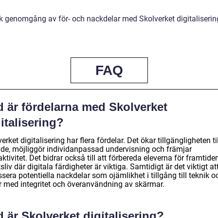
sk genomgång av för- och nackdelar med Skolverket digitaliserin
FAQ
d är fördelarna med Skolverket
italisering?
erket digitalisering har flera fördelar. Det ökar tillgängligheten til
nde, möjliggör individanpassad undervisning och främjar
aktivitet. Det bidrar också till att förbereda eleverna för framtide
sliv där digitala färdigheter är viktiga. Samtidigt är det viktigt at
sera potentiella nackdelar som ojämlikhet i tillgång till teknik o
er med integritet och överanvändning av skärmar.
 är Skolverket digitalisering?