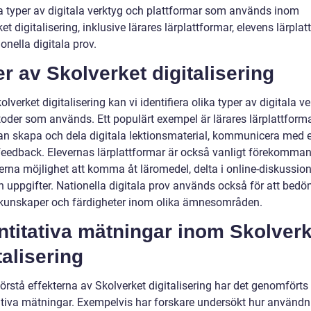
ka typer av digitala verktyg och plattformar som används inom
et digitalisering, inklusive lärares lärplattformar, elevens lärpla
onella digitala prov.
r av Skolverket digitalisering
lverket digitalisering kan vi identifiera olika typer av digitala v
oder som används. Ett populärt exempel är lärares lärplattforma
kan skapa och dela digitala lektionsmaterial, kommunicera med e
feedback. Elevernas lärplattformar är också vanligt förekomma
verna möjlighet att komma åt läromedel, delta i online-diskussio
n uppgifter. Nationella digitala prov används också för att bed
 kunskaper och färdigheter inom olika ämnesområden.
titativa mätningar inom Skolverk
talisering
förstå effekterna av Skolverket digitalisering har det genomförts
ativa mätningar. Exempelvis har forskare undersökt hur använd