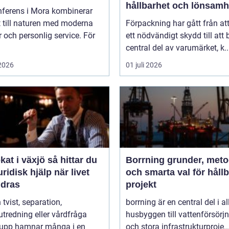
hållbarhet och lönsamh
nferens i Mora kombinerar
 till naturen med moderna
Förpackning har gått från at
r och personlig service. För
ett nödvändigt skydd till att b
central del av varumärket, k..
 2026
01 juli 2026
i växjö så hittar du
Borrning grunder, metoder
juridisk hjälp när livet
och smarta val för håll
ndras
projekt
 tvist, separation,
borrning är en central del i al
utredning eller vårdfråga
husbyggen till vattenförsörj
 upp hamnar många i en
och stora infrastrukturproje..