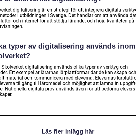
erket digitalisering är en strategi för att integrera digitala verkty
metoder i utbildningen i Sverige. Det handlar om att använda dat
lattor och internet för att stödja lärandet och höja kvaliteten på
rvisningen.
ka typer av digitalisering används inom
olverket?
 Skolverket digitalisering används olika typer av verktyg och
der. Ett exempel är lärarnas lärplattformar där de kan skapa och
talt material och kommunicera med eleverna. Elevernas lärplattf
leverna tillgång till läromedel och möjlighet att lämna in uppgift
ne. Nationella digitala prov används även för att bedöma elevers
kaper.
Läs fler inlägg här