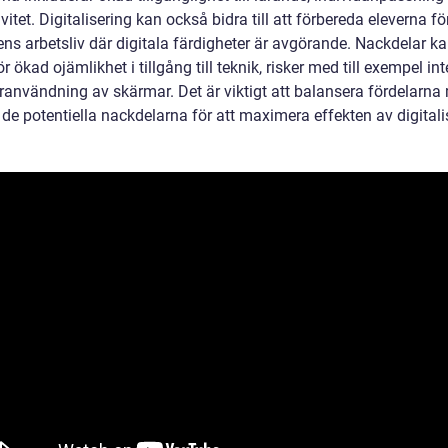
ivitet. Digitalisering kan också bidra till att förbereda eleverna fö
ens arbetsliv där digitala färdigheter är avgörande. Nackdelar k
ör ökad ojämlikhet i tillgång till teknik, risker med till exempel int
ranvändning av skärmar. Det är viktigt att balansera fördelarna
de potentiella nackdelarna för att maximera effekten av digitali