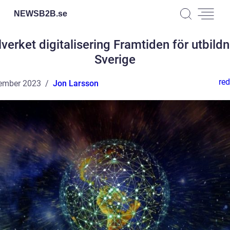
NEWSB2B.
se
verket digitalisering Framtiden för utbildn
Sverige
red
ember 2023
Jon Larsson