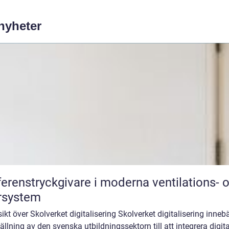
 nyheter
ferenstryckgivare i moderna ventilations- 
rsystem
ikt över Skolverket digitalisering Skolverket digitalisering inneb
llning av den svenska utbildningssektorn till att integrera digit