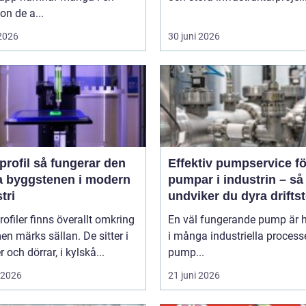
ion de a...
 2026
30 juni 2026
så fungerar den
Effektiv pumpservice fö
a byggstenen i modern
pumpar i industrin – så
tri
undviker du dyra drifts
rofiler finns överallt omkring
En väl fungerande pump är h
en märks sällan. De sitter i
i många industriella process
r och dörrar, i kylskå...
pump...
i 2026
21 juni 2026