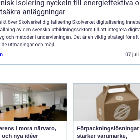
solering nyckeln till energieffektiva och
ftsäkra anläggningar
ikt över Skolverket digitalisering Skolverket digitalisering inneb
llning av den svenska utbildningssektorn till att integrera digit
yg och metoder i undervisningen. Det är en viktig strategi för att
 de utmaningar och möjl...
n
07 jul
ns i mora närvaro,
Förpackningslösninga
 och nya idéer
stärker varumärke,