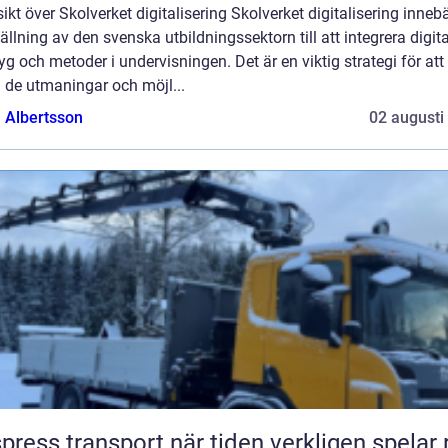
ikt över Skolverket digitalisering Skolverket digitalisering inneb
llning av den svenska utbildningssektorn till att integrera digit
yg och metoder i undervisningen. Det är en viktig strategi för att
 de utmaningar och möjl...
a Albertsson
02 augusti
Ekspress transport när tiden verkligen spelar