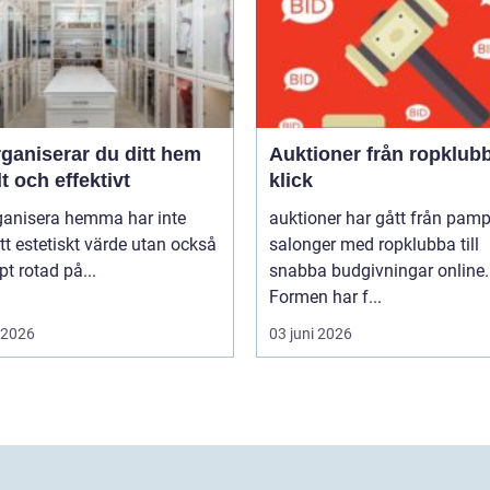
ganiserar du ditt hem
Auktioner från ropklubba till
t och effektivt
klick
rganisera hemma har inte
auktioner har gått från pam
tt estetiskt värde utan också
salonger med ropklubba till
pt rotad på...
snabba budgivningar online.
Formen har f...
i 2026
03 juni 2026