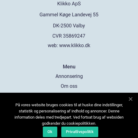
web:
www.klikko.dk
Menu
Annonsering
Om oss
Cookies
På vores website bruges cookies til at huske dine indstillinger,
Kontakta oss
statistik og personalisering af indhold og annoncer. Denne
Sitemap
information deles med tredjepart. Ved fortsat brug af websiden
godkender du cookiepolitikken.
Ok
Privatlivspolitik