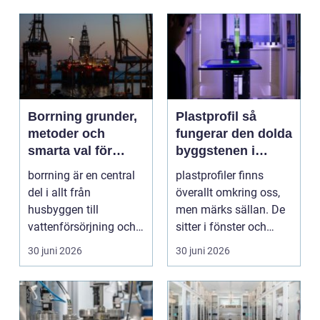
Borrning grunder,
Plastprofil så
metoder och
fungerar den dolda
smarta val för
byggstenen i
hållbara projekt
modern industri
borrning är en central
plastprofiler finns
del i allt från
överallt omkring oss,
husbyggen till
men märks sällan. De
vattenförsörjning och
sitter i fönster och
stora
dörrar, i kylskå...
30 juni 2026
30 juni 2026
infrastrukturproje...