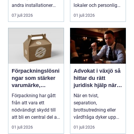
andra installationer
lokaler och personlig
med isolermateria...
service. För må...
07 juli 2026
01 juli 2026
Förpackningslösni
Advokat i växjö så
ngar som stärker
hittar du rätt
varumärke,
juridisk hjälp när
hållbarhet och
livet förändras
Förpackning har gått
När en tvist,
lönsamhet
från att vara ett
separation,
nödvändigt skydd till
brottsutredning eller
att bli en central del av
vårdfråga dyker upp
varumärket, k...
hamnar många i en
01 juli 2026
01 juli 2026
situation de a...