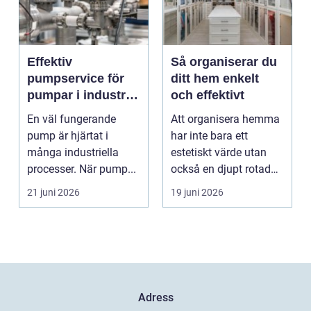
Effektiv
Så organiserar du
pumpservice för
ditt hem enkelt
pumpar i industrin
och effektivt
– så undviker du
En väl fungerande
Att organisera hemma
dyra driftstopp
pump är hjärtat i
har inte bara ett
många industriella
estetiskt värde utan
processer. När pump...
också en djupt rotad
på...
21 juni 2026
19 juni 2026
Adress