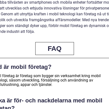
bba tillväxten av smartphones och mobila enheter fortsätter mo
att utvecklas och erbjuda innovativa lösningar för privatpersone
 Genom att utnyttja kraften i mobil teknologi kan företag nå ut ti
blik och utveckla framgångsrika affärsmodeller. Med nya trende
gier som ständigt dyker upp, förblir mobil företag en dynamisk 
e industri att följa.
FAQ
d är mobil företag?
l företag är företag som bygger sin verksamhet kring mobil
ologi, såsom utveckling, försäljning och användning av
utrustning, appar och tjänster.
lka är för- och nackdelarna med mobil
retag?