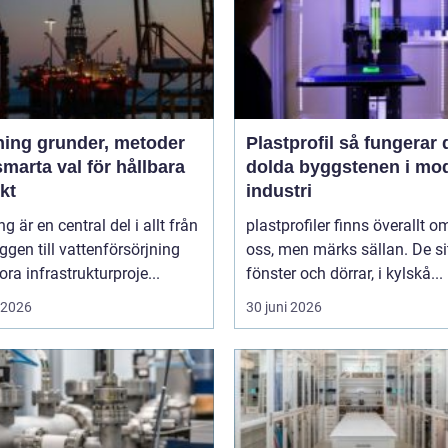
der, metoder
Plastprofil så fungerar den
marta val för hållbara
dolda byggstenen i mo
kt
industri
ng är en central del i allt från
plastprofiler finns överallt o
gen till vattenförsörjning
oss, men märks sällan. De sit
ora infrastrukturproje...
fönster och dörrar, i kylskå...
i 2026
30 juni 2026