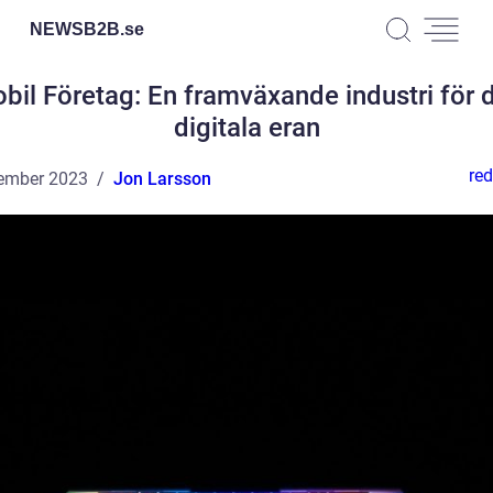
NEWSB2B.
se
bil Företag: En framväxande industri för 
digitala eran
red
ember 2023
Jon Larsson