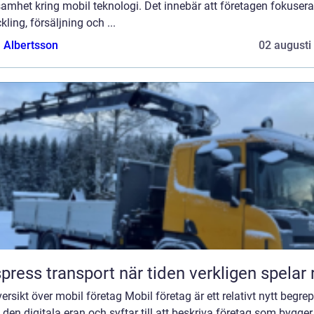
amhet kring mobil teknologi. Det innebär att företagen fokusera
kling, försäljning och ...
a Albertsson
02 augusti
Ekspress transport när tiden verkligen spelar
ersikt över mobil företag Mobil företag är ett relativt nytt begre
den digitala eran och syftar till att beskriva företag som bygger