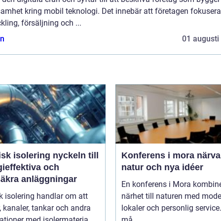
amhet kring mobil teknologi. Det innebär att företagen fokusera
kling, försäljning och ...
n
01 augusti
isolering nyckeln till
Konferens i mora närvaro,
ieffektiva och
natur och nya idéer
säkra anläggningar
En konferens i Mora kombin
k isolering handlar om att
närhet till naturen med mod
r, kanaler, tankar och andra
lokaler och personlig service
lationer med isolermateria...
må...