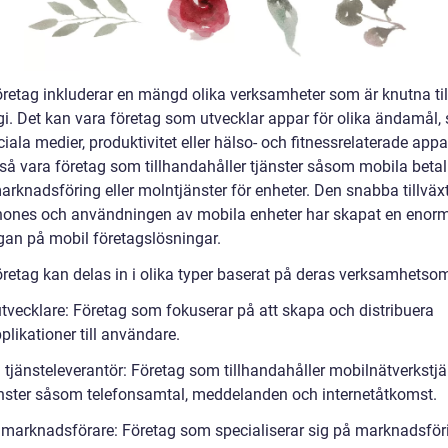
öretag inkluderar en mängd olika verksamheter som är knutna til
gi. Det kan vara företag som utvecklar appar för olika ändamål
ciala medier, produktivitet eller hälso- och fitnessrelaterade appa
så vara företag som tillhandahåller tjänster såsom mobila betal
arknadsföring eller molntjänster för enheter. Den snabba tillväx
ones och användningen av mobila enheter har skapat en enor
ågan på mobil företagslösningar.
öretag kan delas in i olika typer baserat på deras verksamhetso
utvecklare: Företag som fokuserar på att skapa och distribuera
likationer till användare.
 tjänsteleverantör: Företag som tillhandahåller mobilnätverkstjä
änster såsom telefonsamtal, meddelanden och internetåtkomst.
lmarknadsförare: Företag som specialiserar sig på marknadsför