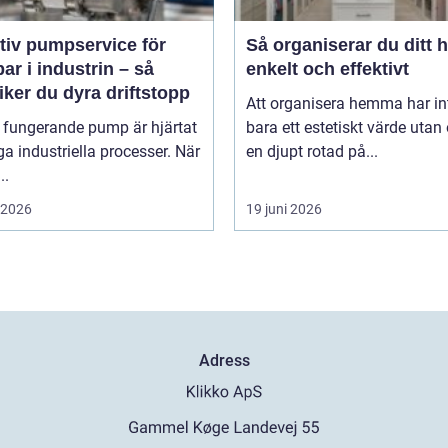
tiv pumpservice för
Så organiserar du ditt 
r i industrin – så
enkelt och effektivt
ker du dyra driftstopp
Att organisera hemma har in
 fungerande pump är hjärtat
bara ett estetiskt värde utan
a industriella processer. När
en djupt rotad på...
..
i 2026
19 juni 2026
Adress