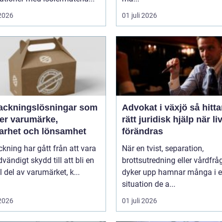
 2026
01 juli 2026
ackningslösningar som
Advokat i växjö så hittar du
ker varumärke,
rätt juridisk hjälp när li
barhet och lönsamhet
förändras
kning har gått från att vara
När en tvist, separation,
dvändigt skydd till att bli en
brottsutredning eller vårdfrå
l del av varumärket, k...
dyker upp hamnar många i 
situation de a...
 2026
01 juli 2026