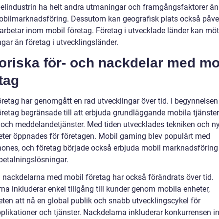
elindustrin ha helt andra utmaningar och framgångsfaktorer än
bilmarknadsföring. Dessutom kan geografisk plats också påve
 arbetar inom mobil företag. Företag i utvecklade länder kan mö
gar än företag i utvecklingsländer.
oriska för- och nackdelar med mo
tag
öretag har genomgått en rad utvecklingar över tid. I begynnelsen
öretag begränsade till att erbjuda grundläggande mobila tjänste
- och meddelandetjänster. Med tiden utvecklades tekniken och n
eter öppnades för företagen. Mobil gaming blev populärt med
ones, och företag började också erbjuda mobil marknadsföring
betalningslösningar.
h nackdelarna med mobil företag har också förändrats över tid.
na inkluderar enkel tillgång till kunder genom mobila enheter,
eten att nå en global publik och snabb utvecklingscykel för
plikationer och tjänster. Nackdelarna inkluderar konkurrensen 