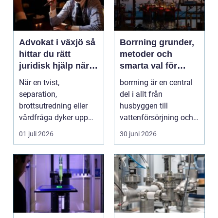
Advokat i växjö så
Borrning grunder,
hittar du rätt
metoder och
juridisk hjälp när
smarta val för
livet förändras
hållbara projekt
När en tvist,
borrning är en central
separation,
del i allt från
brottsutredning eller
husbyggen till
vårdfråga dyker upp
vattenförsörjning och
hamnar många i en
stora
01 juli 2026
30 juni 2026
situation de a...
infrastrukturproje...