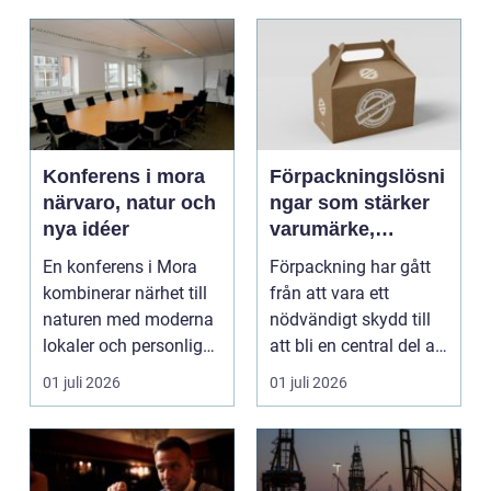
Konferens i mora
Förpackningslösni
närvaro, natur och
ngar som stärker
nya idéer
varumärke,
hållbarhet och
En konferens i Mora
Förpackning har gått
lönsamhet
kombinerar närhet till
från att vara ett
naturen med moderna
nödvändigt skydd till
lokaler och personlig
att bli en central del av
service. För må...
varumärket, k...
01 juli 2026
01 juli 2026