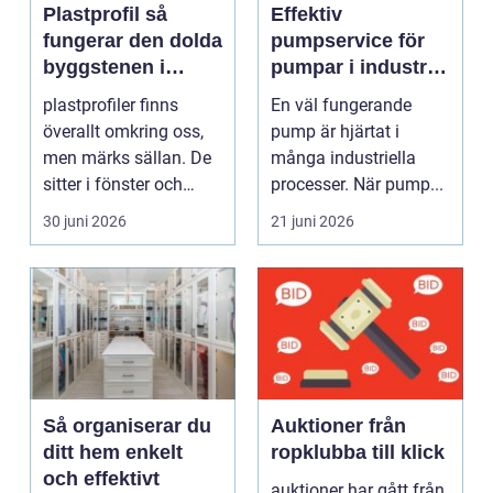
Plastprofil så
Effektiv
fungerar den dolda
pumpservice för
byggstenen i
pumpar i industrin
modern industri
– så undviker du
plastprofiler finns
En väl fungerande
dyra driftstopp
överallt omkring oss,
pump är hjärtat i
men märks sällan. De
många industriella
sitter i fönster och
processer. När pump...
dörrar, i kylskå...
30 juni 2026
21 juni 2026
Så organiserar du
Auktioner från
ditt hem enkelt
ropklubba till klick
och effektivt
auktioner har gått från