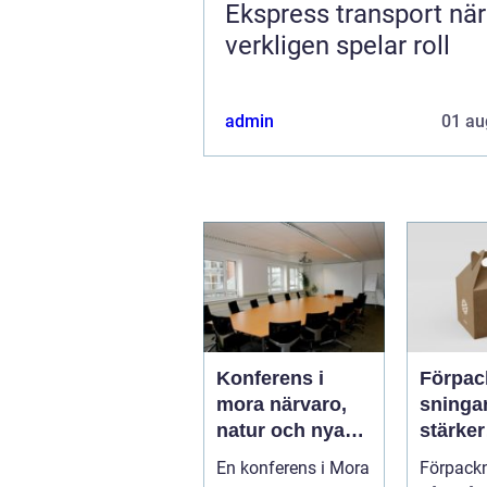
Ekspress transport när tiden
verkligen spelar roll
admin
01 au
Konferens i
Förpac
mora närvaro,
sninga
natur och nya
stärker
idéer
varumä
En konferens i Mora
Förpackn
hållbar