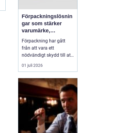
Förpackningslösnin
gar som stärker
varumärke,
hållbarhet och
Förpackning har gått
lönsamhet
från att vara ett
nödvändigt skydd till att
bli en central del av
01 juli 2026
varumärket,
kundupplevelsen och
företagets miljöarbete.
När konkurrensen ökar i
både butik och e-handel
behöver företag tänka
strategiskt kring hur
varor packas, t...