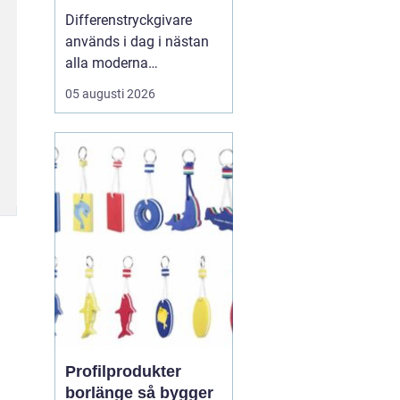
styrsystem
Differenstryckgivare
används i dag i nästan
alla moderna
ventilations- och
05 augusti 2026
klimatsystem för att
säkra rätt luftflöde,
stabilt tryck och
energieffektiv drift. För
många fastighetsägare
och drifttekniker ha...
Profilprodukter
borlänge så bygger