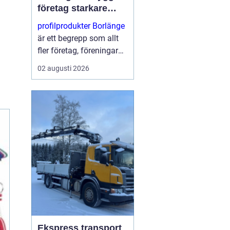
företag starkare
varumärke i
profilprodukter Borlänge
vardagen
är ett begrepp som allt
fler företag, föreningar
och offentliga
02 augusti 2026
verksamheter har fått
upp ögonen för. När
konkurrensen ökar blir
varje möte med kunden
viktigt...
Ekspress transport