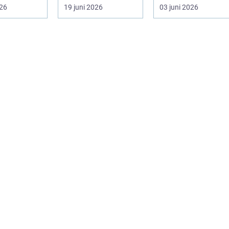
djupt rotad på...
snabba
026
19 juni 2026
03 juni 2026
budgivningar
online. Formen har
f...