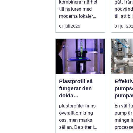
kombinerar närhet
gått från
lönsam
till naturen med
nödvänd
moderna lokaler
till att b
och personlig
del av v
01 juli 2026
01 juli 20
service. För må...
k...
Plastprofil så
Effekti
fungerar den
pumpse
dolda
pumpar
byggstenen i
industr
plastprofiler finns
En väl f
modern industri
undvik
överallt omkring
pump är h
dyra dr
oss, men märks
många in
sällan. De sitter i
processe