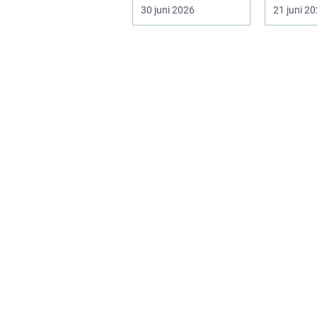
fönster och dörrar, i
pump...
30 juni 2026
21 juni 2
kylskå...