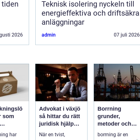
Teknisk isolering nyckeln till
energieffektiva och driftsäkra
anläggningar
gusti 2026
admin
07 juli 2026
kningslö
Advokat i växjö
Borrning
r som
så hittar du rätt
grunder,
juridisk hjälp
metoder och
rke,
när livet
smarta val för
ing har
När en tvist,
borrning är en
het och
förändras
hållbara projekt