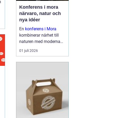
n
Konferens i mora
närvaro, natur och
nya idéer
En
konferens i Mora
kombinerar närhet till
naturen med moderna
lokaler och personlig
01 juli 2026
service. För många
grupper blir just den
kombinationen
avgörande för om mötet
leder till verkliga resultat
eller...