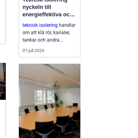
nyckeln till
energieffektiva och
driftsäkra
teknisk isolering
handlar
anläggningar
om att klä rör, kanaler,
tankar och andra
installationer med
07 juli 2026
isolermaterial för att
spara energi, skydda
människor och skapa
stabil drift. Med rätt
utförd...