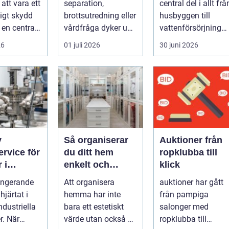
 att vara ett
separation,
central del i allt frå
het
igt skydd
brottsutredning eller
husbyggen till
li en central
vårdfråga dyker upp
vattenförsörjning
arumärket,
hamnar många i en
och stora
26
01 juli 2026
30 juni 2026
situation de a...
infrastrukturproje...
v
Så organiserar
Auktioner från
rvice för
du ditt hem
ropklubba till
 i
enkelt och
klick
in – så
effektivt
ungerande
Att organisera
auktioner har gått
er du
järtat i
hemma har inte
från pampiga
iftstopp
dustriella
bara ett estetiskt
salonger med
r. När
värde utan också en
ropklubba till