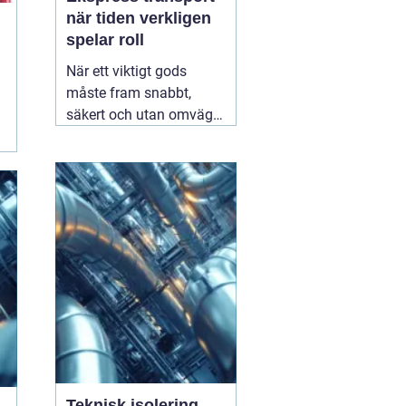
när tiden verkligen
spelar roll
När ett viktigt gods
måste fram snabbt,
säkert och utan omvägar
blir valet av
transportpartner
avgörande. Företag som
är beroende av täta
leveranser vet hur stor
skillnad en timme kan
göra för produktion,
montageteam eller
slutkund. Här
01 augusti
2026
Teknisk isolering