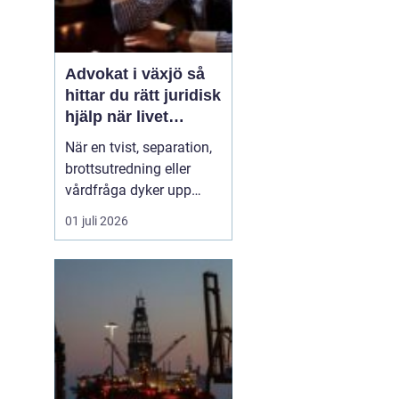
Advokat i växjö så
hittar du rätt juridisk
hjälp när livet
förändras
När en tvist, separation,
brottsutredning eller
vårdfråga dyker upp
hamnar många i en
01 juli 2026
situation de aldrig
tidigare varit i. Juridiken
känns ofta svår, språket
krångligt och
konsekvenserna stora.
Då blir en trygg och
engagerad advokat en
avgörande ski...