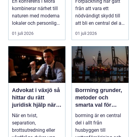
En konferens i Mora
Förpackning har gått
lönsamhet
kombinerar närhet till
från att vara ett
naturen med moderna
nödvändigt skydd till
lokaler och personlig
att bli en central del av
service. För må...
varumärket, k...
01 juli 2026
01 juli 2026
Advokat i växjö så
Borrning grunder,
hittar du rätt
metoder och
juridisk hjälp när
smarta val för
livet förändras
hållbara projekt
När en tvist,
borrning är en central
separation,
del i allt från
brottsutredning eller
husbyggen till