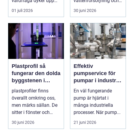
vårdfråga dyker upp
vattenförsörjning och
hamnar många i en
stora
01 juli 2026
30 juni 2026
situation de a...
infrastrukturproje...
Plastprofil så
Effektiv
fungerar den dolda
pumpservice för
byggstenen i
pumpar i industrin
modern industri
– så undviker du
plastprofiler finns
En väl fungerande
dyra driftstopp
överallt omkring oss,
pump är hjärtat i
men märks sällan. De
många industriella
sitter i fönster och
processer. När pump...
dörrar, i kylskå...
30 juni 2026
21 juni 2026