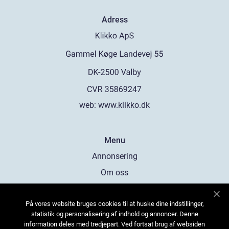
Adress
web:
www.klikko.dk
Menu
Annonsering
Om oss
Cookies
På vores website bruges cookies til at huske dine indstillinger,
Kontakta oss
statistik og personalisering af indhold og annoncer. Denne
Sitemap
information deles med tredjepart. Ved fortsat brug af websiden