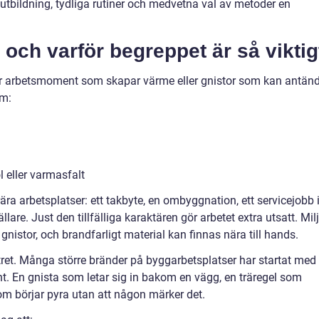
t utbildning, tydliga rutiner och medvetna val av metoder en
 och varför begreppet är så viktig
ör arbetsmoment som skapar värme eller gnistor som kan antän
om:
 eller varmasfalt
ära arbetsplatser: ett takbyte, en ombyggnation, ett servicejobb 
ällare. Just den tillfälliga karaktären gör arbetet extra utsatt. Mil
gnistor, och brandfarligt material kan finnas nära till hands.
ret. Många större bränder på byggarbetsplatser har startat med 
nt. En gnista som letar sig in bakom en vägg, en träregel som
om börjar pyra utan att någon märker det.