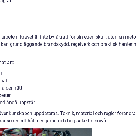
ag att:
n
ta arbeten. Kravet är inte byråkrati för sin egen skull, utan en met
de kan grundläggande brandskydd, regelverk och praktisk hanteri
at att:
r
rial
ra den rätt
etter
and ändå uppstår
ehöver kunskapen uppdateras. Teknik, material och regler förändra
 branschen att hålla en jämn och hög säkerhetsnivå.