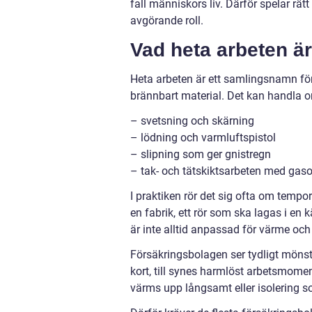
fall människors liv. Därför spelar rät
avgörande roll.
Vad heta arbeten är
Heta arbeten är ett samlingsnamn f
brännbart material. Det kan handla 
– svetsning och skärning
– lödning och varmluftspistol
– slipning som ger gnistregn
– tak- och tätskiktsarbeten med gasol
I praktiken rör det sig ofta om tempor
en fabrik, ett rör som ska lagas i en k
är inte alltid anpassad för värme och 
Försäkringsbolagen ser tydligt mönst
kort, till synes harmlöst arbetsmome
värms upp långsamt eller isolering s