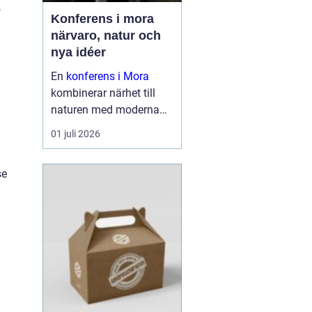
,
Konferens i mora
närvaro, natur och
nya idéer
En
konferens i Mora
kombinerar närhet till
naturen med moderna
lokaler och personlig
01 juli 2026
service. För många
grupper blir just den
se
kombinationen
avgörande för om mötet
leder till verkliga resultat
eller...