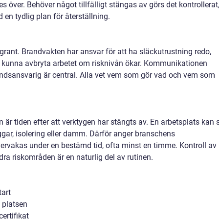
es över. Behöver något tillfälligt stängas av görs det kontrollerat
en tydlig plan för återställning.
grant. Brandvakten har ansvar för att ha släckutrustning redo,
ch kunna avbryta arbetet om risknivån ökar. Kommunikationen
tåndsansvarig är central. Alla vet vem som gör vad och vem som
r tiden efter att verktygen har stängts av. En arbetsplats kan 
ggar, isolering eller damm. Därför anger branschens
ervakas under en bestämd tid, ofta minst en timme. Kontroll av
ra riskområden är en naturlig del av rutinen.
tart
 platsen
certifikat