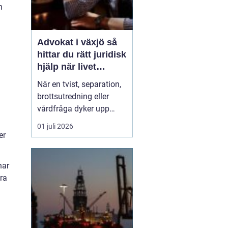
n
Advokat i växjö så
hittar du rätt juridisk
hjälp när livet
förändras
När en tvist, separation,
brottsutredning eller
vårdfråga dyker upp
hamnar många i en
01 juli 2026
situation de aldrig
er
tidigare varit i. Juridiken
känns ofta svår, språket
har
krångligt och
öra
konsekvenserna stora.
Då blir en trygg och
engagerad advokat en
avgörande ski...