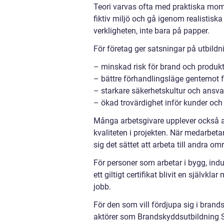
Teori varvas ofta med praktiska momen
fiktiv miljö och gå igenom realistisk
verkligheten, inte bara på papper.
För företag ger satsningar på utbildni
– minskad risk för brand och produk
– bättre förhandlingsläge gentemot 
– starkare säkerhetskultur och ansv
– ökad trovärdighet inför kunder oc
Många arbetsgivare upplever också 
kvaliteten i projekten. När medarbetare
sig det sättet att arbeta till andra 
För personer som arbetar i bygg, indus
ett giltigt certifikat blivit en självkla
jobb.
För den som vill fördjupa sig i brand
aktörer som Brandskyddsutbildning S