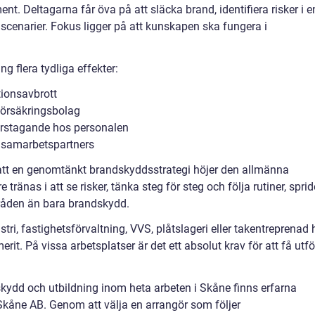
t. Deltagarna får öva på att släcka brand, identifiera risker i e
a scenarier. Fokus ligger på att kunskapen ska fungera i
ng flera tydliga effekter:
tionsavbrott
försäkringsbolag
arstagande hos personalen
h samarbetspartners
att en genomtänkt brandskyddsstrategi höjer den allmänna
 tränas i att se risker, tänka steg för steg och följa rutiner, sprid
områden än bara brandskydd.
tri, fastighetsförvaltning, VVS, plåtslageri eller takentreprenad 
r merit. På vissa arbetsplatser är det ett absolut krav för att få utf
skydd och utbildning inom heta arbeten i Skåne finns erfarna
kåne AB. Genom att välja en arrangör som följer