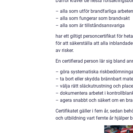
Därför kräver de flesta försäkringsbol
– alla som utför brandfarliga arbete
– alla som fungerar som brandvakt
– alla som är tillståndsansvariga
har ett giltigt personcertifikat för he
för att säkerställa att alla inblanda
av risker.
En certifierad person lär sig bland ann
– göra systematiska riskbedömninga
– ta bort eller skydda brännbart mate
– välja rätt släckutrustning och place
– dokumentera arbetet i kontrollblank
– agera snabbt och säkert om en br
Certifikatet gäller i fem år, sedan b
och utbildning vart femte år hjälper