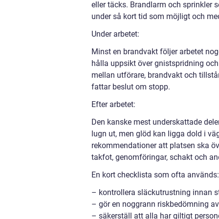
eller täcks. Brandlarm och sprinkler s
under så kort tid som möjligt och med 
Under arbetet:
Minst en brandvakt följer arbetet nog
hålla uppsikt över gnistspridning o
mellan utförare, brandvakt och tills
fattar beslut om stopp.
Efter arbetet:
Den kanske mest underskattade delen ä
lugn ut, men glöd kan ligga dold i vä
rekommendationer att platsen ska öv
takfot, genomföringar, schakt och and
En kort checklista som ofta används:
– kontrollera släckutrustning innan s
– gör en noggrann riskbedömning av
– säkerställ att alla har giltigt person