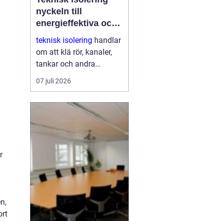
nyckeln till
energieffektiva och
driftsäkra
teknisk isolering
handlar
anläggningar
om att klä rör, kanaler,
tankar och andra
installationer med
07 juli 2026
isolermaterial för att
spara energi, skydda
människor och skapa
stabil drift. Med rätt
utförd...
r
n,
ort