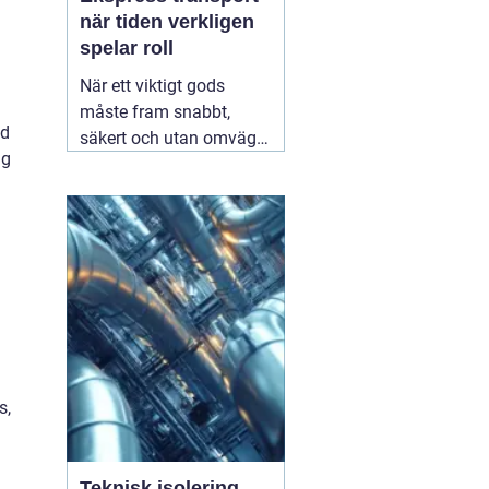
när tiden verkligen
spelar roll
När ett viktigt gods
måste fram snabbt,
od
säkert och utan omvägar
ng
blir valet av
transportpartner
avgörande. Företag som
är beroende av täta
leveranser vet hur stor
skillnad en timme kan
göra för produktion,
montageteam eller
slutkund. Här
01 augusti
2026
s,
Teknisk isolering