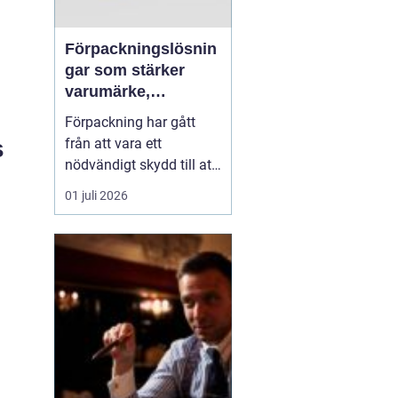
Förpackningslösnin
gar som stärker
varumärke,
hållbarhet och
Förpackning har gått
lönsamhet
s
från att vara ett
nödvändigt skydd till att
bli en central del av
01 juli 2026
varumärket,
kundupplevelsen och
företagets miljöarbete.
När konkurrensen ökar i
både butik och e-handel
behöver företag tänka
strategiskt kring hur
varor packas, t...