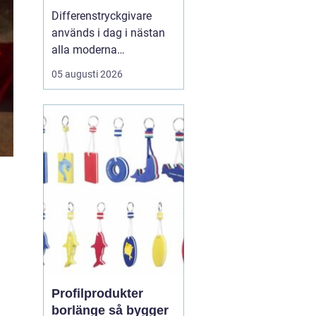
styrsystem
Differenstryckgivare
används i dag i nästan
alla moderna
ventilations- och
05 augusti 2026
klimatsystem för att
säkra rätt luftflöde,
stabilt tryck och
energieffektiv drift. För
många fastighetsägare
och drifttekniker ha...
Profilprodukter
borlänge så bygger