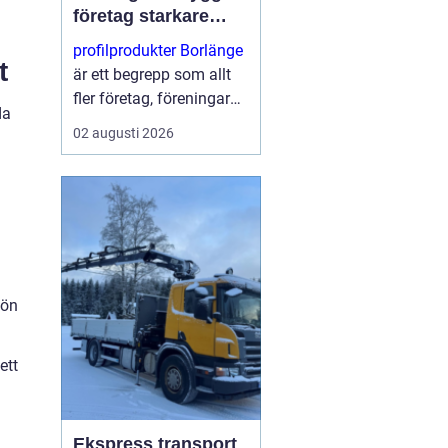
företag starkare
varumärke i
profilprodukter Borlänge
vardagen
t
är ett begrepp som allt
fler företag, föreningar
da
och offentliga
02 augusti 2026
verksamheter har fått
upp ögonen för. När
konkurrensen ökar blir
varje möte med kunden
viktigt...
i
jön
ett
Ekspress transport