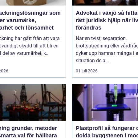
ackningslösningar som
Advokat i växjö så hittar du
ker varumärke,
rätt juridisk hjälp när li
barhet och lönsamhet
förändras
kning har gått från att vara
När en tvist, separation,
dvändigt skydd till att bli en
brottsutredning eller vårdfrå
l del av varumärket, k...
dyker upp hamnar många i 
situation de a...
 2026
01 juli 2026
der, metoder
Plastprofil så fungerar den
marta val för hållbara
dolda byggstenen i mo