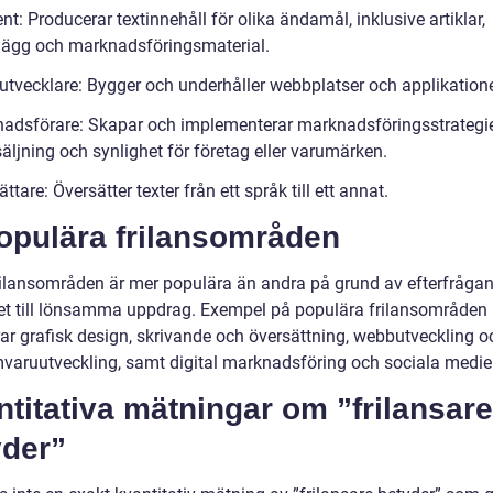
nt: Producerar textinnehåll för olika ändamål, inklusive artiklar,
lägg och marknadsföringsmaterial.
tvecklare: Bygger och underhåller webbplatser och applikatione
adsförare: Skapar och implementerar marknadsföringsstrategier
äljning och synlighet för företag eller varumärken.
ttare: Översätter texter från ett språk till ett annat.
Populära frilansområden
rilansområden är mer populära än andra på grund av efterfråga
et till lönsamma uppdrag. Exempel på populära frilansområden
rar grafisk design, skrivande och översättning, webbutveckling o
varuutveckling, samt digital marknadsföring och sociala medier
titativa mätningar om ”frilansare
yder”