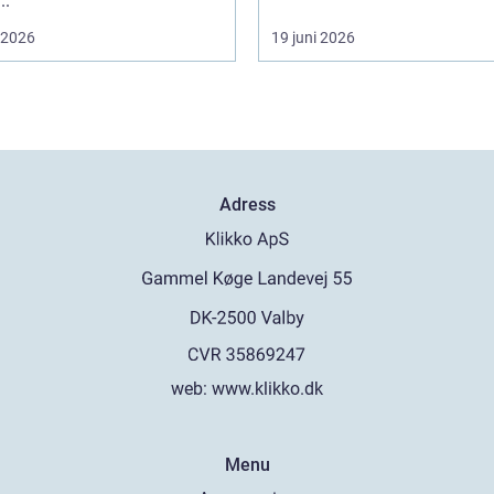
..
i 2026
19 juni 2026
Adress
web:
www.klikko.dk
Menu