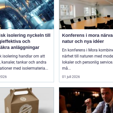
isolering nyckeln till
Konferens i mora närvaro,
ieffektiva och
natur och nya idéer
säkra anläggningar
En konferens i Mora kombin
k isolering handlar om att
närhet till naturen med mod
r, kanaler, tankar och andra
lokaler och personlig service
lationer med isolermateria...
må...
 2026
01 juli 2026