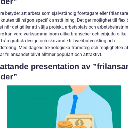
yder”
re betyder att arbeta som självständig företagare eller frilansar
 knuten till någon specifik anställning. Det ger möjlighet till flexib
et när det gäller att välja projekt, arbetsplats och arbetsbelastni
are kan vara verksamma inom olika branscher och erbjuda olika 
, från grafisk design och skrivande till webbutveckling och
sföring. Med dagens teknologiska framsteg och möjligheten at
ar frilansandet blivit alltmer populärt och attraktivt.
ttande presentation av ”frilansa
yder”