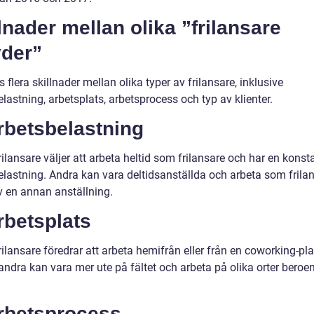
lnader mellan olika ”frilansare
yder”
s flera skillnader mellan olika typer av frilansare, inklusive
lastning, arbetsplats, arbetsprocess och typ av klienter.
rbetsbelastning
rilansare väljer att arbeta heltid som frilansare och har en konst
elastning. Andra kan vara deltidsanställda och arbeta som frila
v en annan anställning.
rbetsplats
rilansare föredrar att arbeta hemifrån eller från en coworking-pla
ndra kan vara mer ute på fältet och arbeta på olika orter beroe
Arbetsprocess