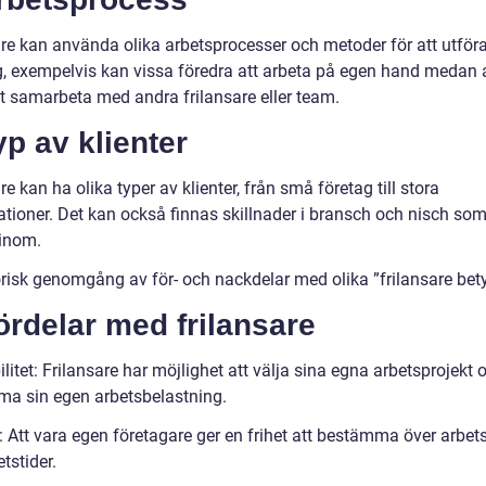
are kan använda olika arbetsprocesser och metoder för att utför
, exempelvis kan vissa föredra att arbeta på egen hand medan 
tt samarbeta med andra frilansare eller team.
yp av klienter
re kan ha olika typer av klienter, från små företag till stora
ationer. Det kan också finnas skillnader i bransch och nisch so
 inom.
orisk genomgång av för- och nackdelar med olika ”frilansare bet
ördelar med frilansare
ilitet: Frilansare har möjlighet att välja sina egna arbetsprojekt 
a sin egen arbetsbelastning.
: Att vara egen företagare ger en frihet att bestämma över arbet
tstider.