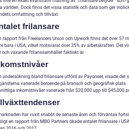
s inte en exakt kvantitativ mätning av ”frilansare betyder” som g
a världen. Dock finns det vissa statistik och data som ger inblick
ndets omfattning och tillväxt.
ntalet frilansare
en rapport från Freelancers Union och Upwork finns det över 57 m
re bara i USA, vilket motsvarar över 35% av arbetskraften. Det vi
t och växande frilanssamhället faktiskt är.
nkomstnivåer
n undersökning bland frilansare utförd av Payoneer, visade det s
jänsterna varierade beroende på bransch och geografisk plats.
ittliga inkomstnivåer varierade från $20,000 upp till $45,000 pe
illväxttendenser
marknaden har vuxit snabbt de senaste åren och förväntas fortsä
nligt en rapport från MBO Partners ökade antalet frilansare i U
an 2016 och 2017.