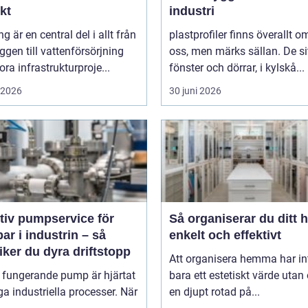
kt
industri
ng är en central del i allt från
plastprofiler finns överallt o
gen till vattenförsörjning
oss, men märks sällan. De sit
ora infrastrukturproje...
fönster och dörrar, i kylskå...
i 2026
30 juni 2026
tiv pumpservice för
Så organiserar du ditt 
r i industrin – så
enkelt och effektivt
ker du dyra driftstopp
Att organisera hemma har in
 fungerande pump är hjärtat
bara ett estetiskt värde utan
a industriella processer. När
en djupt rotad på...