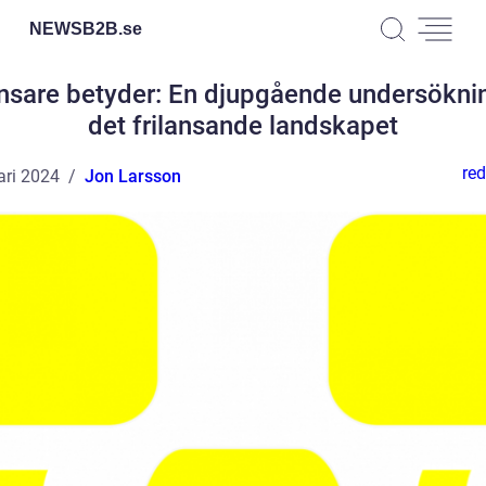
NEWSB2B.
se
ansare betyder: En djupgående undersökni
det frilansande landskapet
red
ari 2024
Jon Larsson