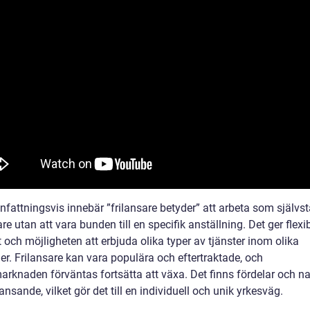
attningsvis innebär ”frilansare betyder” att arbeta som självs
re utan att vara bunden till en specifik anställning. Det ger flexibi
t och möjligheten att erbjuda olika typer av tjänster inom olika
er. Frilansare kan vara populära och eftertraktade, och
marknaden förväntas fortsätta att växa. Det finns fördelar och n
ansande, vilket gör det till en individuell och unik yrkesväg.