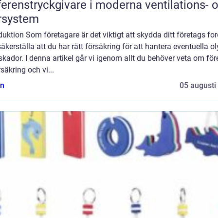
ferenstryckgivare i moderna ventilations- 
rsystem
duktion Som företagare är det viktigt att skydda ditt företags fo
äkerställa att du har rätt försäkring för att hantera eventuella o
 skador. I denna artikel går vi igenom allt du behöver veta om fö
rsäkring och vi...
n
05 augusti