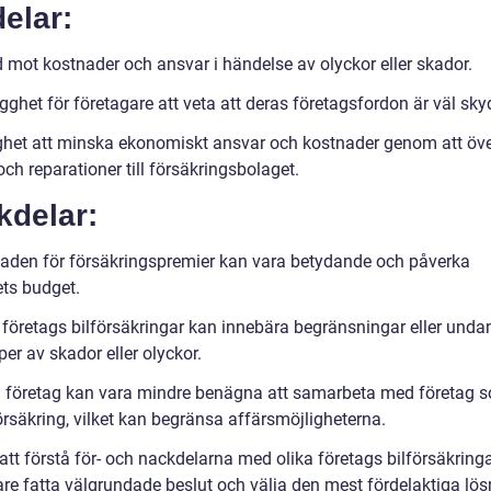
elar:
 mot kostnader och ansvar i händelse av olyckor eller skador.
gghet för företagare att veta att deras företagsfordon är väl sk
ghet att minska ekonomiskt ansvar och kostnader genom att öve
ch reparationer till försäkringsbolaget.
kdelar:
aden för försäkringspremier kan vara betydande och påverka
ets budget.
 företags bilförsäkringar kan innebära begränsningar eller unda
per av skador eller olyckor.
 företag kan vara mindre benägna att samarbeta med företag s
örsäkring, vilket kan begränsa affärsmöjligheterna.
tt förstå för- och nackdelarna med olika företags bilförsäkring
are fatta välgrundade beslut och välja den mest fördelaktiga lö