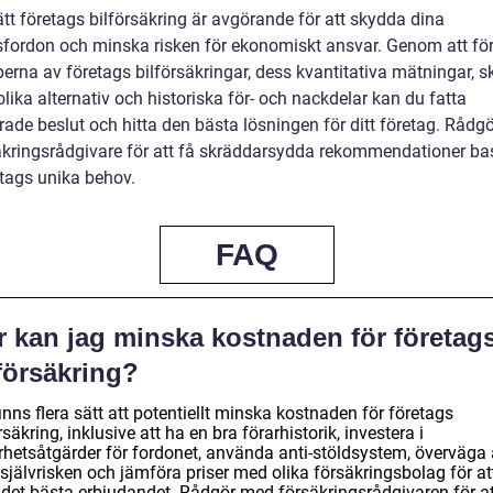
ätt företags bilförsäkring är avgörande för att skydda dina
sfordon och minska risken för ekonomiskt ansvar. Genom att fö
perna av företags bilförsäkringar, dess kvantitativa mätningar, s
lika alternativ och historiska för- och nackdelar kan du fatta
rade beslut och hitta den bästa lösningen för ditt företag. Rådg
äkringsrådgivare för att få skräddarsydda rekommendationer ba
etags unika behov.
FAQ
r kan jag minska kostnaden för företag
försäkring?
inns flera sätt att potentiellt minska kostnaden för företags
rsäkring, inklusive att ha en bra förarhistorik, investera i
rhetsåtgärder för fordonet, använda anti-stöldsystem, överväga 
självrisken och jämföra priser med olika försäkringsbolag för at
a det bästa erbjudandet. Rådgör med försäkringsrådgivaren för at