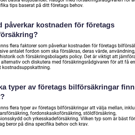
fika tips baserat på ditt företags behov.
d påverkar kostnaden för företags
försäkring?
inns flera faktorer som påverkar kostnaden för företags bilförsä
usive antalet fordon som ska försäkras, deras värde, användning
historik och försäkringsbolagets policy. Det är viktigt att jämför
 alternativ och diskutera med försäkringsrådgivaren för att få e
t kostnadsuppskattning.
ka typer av företags bilförsäkringar fin
t?
inns flera typer av företags bilförsäkringar att välja mellan, inkl
arsförsäkring, fordonskaskoförsäkring, stöldförsäkring,
sionsskydd och yrkesskadeförsäkring. Vilken typ som är bäst för 
ag beror på dina specifika behov och krav.