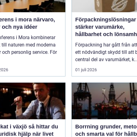
ns i mora närvaro,
Förpackningslösninga
 och nya idéer
stärker varumärke,
hållbarhet och lönsamh
nferens i Mora kombinerar
 till naturen med moderna
Förpackning har gått från at
r och personlig service. För
ett nödvändigt skydd till att b
central del av varumärket, k..
 2026
01 juli 2026
i växjö så hittar du
Borrning grunder, metoder
juridisk hjälp när livet
och smarta val för håll