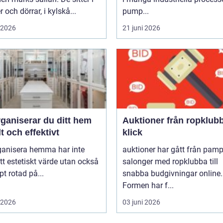
r och dörrar, i kylskå...
pump...
i 2026
21 juni 2026
ganiserar du ditt hem
Auktioner från ropklubba till
t och effektivt
klick
rganisera hemma har inte
auktioner har gått från pam
tt estetiskt värde utan också
salonger med ropklubba till
pt rotad på...
snabba budgivningar online.
Formen har f...
i 2026
03 juni 2026