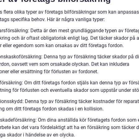
s flera olika typer av företags bilförsäkringar som kan anpassas
etags specifika behov. Här är några vanliga typer:
arsförsäkring: Detta är den mest grundläggande typen av företa
kring och är oftast obligatorisk enligt lag. Det täcker skador på 
r eller egendom som kan orsakas av ditt företags fordon.
onskaskoförsäkring: Denna typ av försäkring täcker skador på d
rdon, oavsett vem som orsakade olyckan. Det kan inkludera
oner eller ersättning för förlusten av fordonet.
försäkring: Om ditt företags fordon stjäls kan denna typ av förs
ttning för förlusten och eventuella skador som uppstår under stö
sionsskydd: Denna typ av försäkring täcker kostnader för reparati
ng om ditt företags fordon skadas i en kollision.
sskadeförsäkring: Om dina anställda kör företagets fordon som 
arbete kan det vara fördelaktigt att ha en försäkring som täcker 
iga skador i händelse av en olycka.