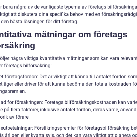
r bara några av de vanligaste typerna av företags bilförsäkring
iktigt att diskutera dina specifika behov med en försäkringsrådgi
a den bästa lösningen för ditt företag.
titativa mätningar om företags
örsäkring
öljer några viktiga kvantitativa mätningar som kan vara relevan
er företags bilförsäkring:
et företagsfordon: Det är viktigt att känna till antalet fordon so
t äger eller driver för att kunna bedöma den totala kostnaden fö
ingspremien.
nad för försäkringen: Företags bilförsäkringskostnaden kan vari
 på flera faktorer, inklusive antalet fordon, deras värde, använ
orik av förare.
ieutbetalningar: Försäkringspremier för företagsbilförsäkring be
is årligen eller kvartalsvis, och det kan vara viktigt att planera o