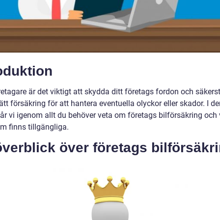
oduktion
tagare är det viktigt att skydda ditt företags fordon och säkerst
ätt försäkring för att hantera eventuella olyckor eller skador. I d
går vi igenom allt du behöver veta om företags bilförsäkring och 
m finns tillgängliga.
verblick över företags bilförsäkr