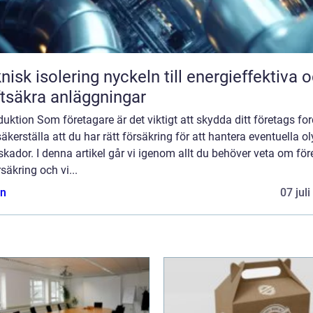
solering nyckeln till energieffektiva och
ftsäkra anläggningar
duktion Som företagare är det viktigt att skydda ditt företags fo
äkerställa att du har rätt försäkring för att hantera eventuella o
 skador. I denna artikel går vi igenom allt du behöver veta om fö
rsäkring och vi...
n
07 jul