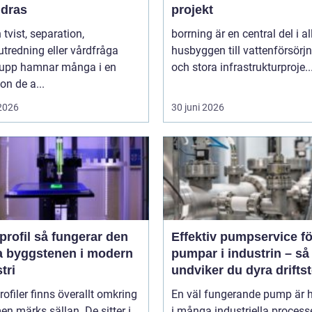
ndras
projekt
 tvist, separation,
borrning är en central del i al
utredning eller vårdfråga
husbyggen till vattenförsörj
 upp hamnar många i en
och stora infrastrukturproje..
ion de a...
 2026
30 juni 2026
så fungerar den
Effektiv pumpservice fö
a byggstenen i modern
pumpar i industrin – så
tri
undviker du dyra drifts
rofiler finns överallt omkring
En väl fungerande pump är h
en märks sällan. De sitter i
i många industriella process