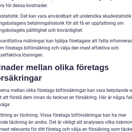
ra för dessa kostnader.
estatistik: Det kan vara användbart att undersöka skadestatistik
ingsbolagens betalningshistorik för att få en uppfattning om
ngsbolagets pålitlighet och trovärdighet.
vantitativa mätningar kan hjälpa företagare att fatta informera
om företags bilförsäkring och välja den mest effektiva och
seffektiva lösningen.
lnader mellan olika företags
örsäkringar
derna mellan olika företags bilförsäkringar kan vara betydande 
gt att förstå dem innan du tecknar en försäkring. Här är några fa
rväga:
ttning av täckning: Vissa företags bilförsäkringar kan ha mer
nde täckning än andra. Det är viktigt att analysera vilka riskm
est relevanta för ditt företag och välja en försäkring som täcke