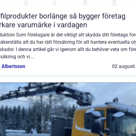
lprodukter borlänge så bygger företag
rkare varumärke i vardagen
duktion Som företagare är det viktigt att skydda ditt företags fo
äkerställa att du har rätt försäkring för att hantera eventuella o
 skador. I denna artikel går vi igenom allt du behöver veta om fö
rsäkring och vi...
a Albertsson
02 augusti