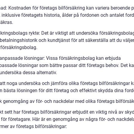
nad: Kostnaden för företags bilförsäkring kan variera beroende p
, inklusive företagets historia, ålder på fordonen och antalet fo
säkras.
kringsbolags rykte: Det är viktigt att undersöka försäkringsbola
tbetalningshistorik och kundtjänst för att säkerställa att du väljer
t försäkringsbolag.
anpassade lösningar: Vissa försäkringsbolag kan erbjuda
assade lösningar som bättre passar ditt företags behov. Det k
 undersöka dessa alternativ.
tt noga undersöka och jämföra olika företags bilförsäkringar 
n bästa lösningen för ditt företag och effektivt skydda dina ford
sk genomgång av för- och nackdelar med olika företags bilförsäk
kt sett har företags bilförsäkringar erbjudit en viktig nivå av sk
r för företagare. Här är en genomgång av några för- och nackde
rmer av företags bilförsäkringar: