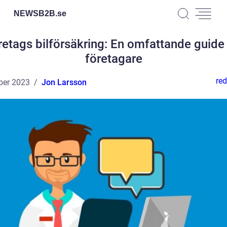
NEWSB2B.
se
retags bilförsäkring: En omfattande guide 
företagare
red
ber 2023
Jon Larsson