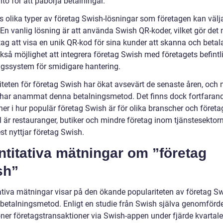
to för att påbörja betalningar.
ns olika typer av företag Swish-lösningar som företagen kan välj
En vanlig lösning är att använda Swish QR-koder, vilket gör det 
tag att visa en unik QR-kod för sina kunder att skanna och betal
kså möjlighet att integrera företag Swish med företagets befintl
ngssystem för smidigare hantering.
iteten för företag Swish har ökat avsevärt de senaste åren, oc
 har anammat denna betalningsmetod. Det finns dock fortfaran
ner i hur populär företag Swish är för olika branscher och företag
 är restauranger, butiker och mindre företag inom tjänstesektorn
t nyttjar företag Swish.
titativa mätningar om ”företag
sh”
ativa mätningar visar på den ökande populariteten av företag S
betalningsmetod. Enligt en studie från Swish själva genomförd
oner företagstransaktioner via Swish-appen under fjärde kvartale