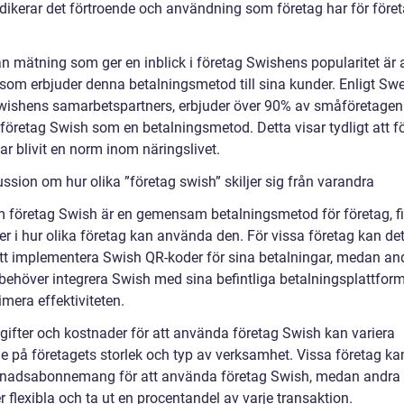
ndikerar det förtroende och användning som företag har för före
n mätning som ger en inblick i företag Swishens popularitet är 
 som erbjuder denna betalningsmetod till sina kunder. Enligt Sw
wishens samarbetspartners, erbjuder över 90% av småföretagen 
 företag Swish som en betalningsmetod. Detta visar tydligt att f
r blivit en norm inom näringslivet.
ssion om hur olika ”företag swish” skiljer sig från varandra
 företag Swish är en gemensam betalningsmetod för företag, f
er i hur olika företag kan använda den. För vissa företag kan de
att implementera Swish QR-koder för sina betalningar, medan an
behöver integrera Swish med sina befintliga betalningsplattform
mera effektiviteten.
gifter och kostnader för att använda företag Swish kan variera
e på företagets storlek och typ av verksamhet. Vissa företag kan
nadsabonnemang för att använda företag Swish, medan andra
 flexibla och ta ut en procentandel av varje transaktion.