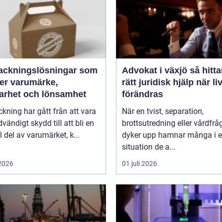
ackningslösningar som
Advokat i växjö så hittar du
ker varumärke,
rätt juridisk hjälp när li
barhet och lönsamhet
förändras
kning har gått från att vara
När en tvist, separation,
dvändigt skydd till att bli en
brottsutredning eller vårdfrå
l del av varumärket, k...
dyker upp hamnar många i 
situation de a...
 2026
01 juli 2026