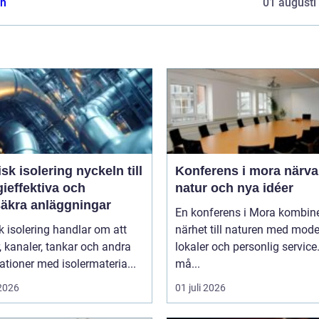
n
01 augusti
isolering nyckeln till
Konferens i mora närvaro,
ieffektiva och
natur och nya idéer
säkra anläggningar
En konferens i Mora kombin
k isolering handlar om att
närhet till naturen med mod
r, kanaler, tankar och andra
lokaler och personlig service
lationer med isolermateria...
må...
 2026
01 juli 2026