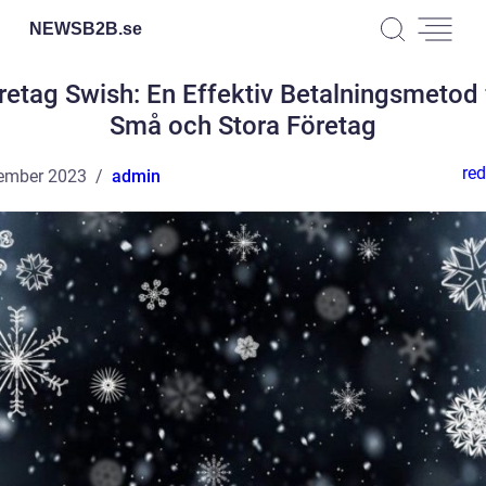
NEWSB2B.
se
retag Swish: En Effektiv Betalningsmetod 
Små och Stora Företag
red
ember 2023
admin