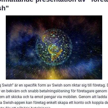
sh”
 Swish” är en specifik form av Swish som riktar sig till företag. 
r en bekväm och snabb betalningslösning för företagare genom 
 dem att skicka och ta emot pengar via mobilen. Genom att ladda
ra Swish-appen kan företag enkelt skapa ett konto och koppla det 