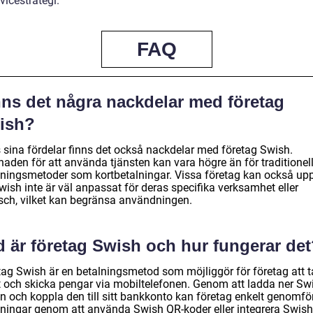
vicestrategi.
FAQ
nns det några nackdelar med företag
ish?
s sina fördelar finns det också nackdelar med företag Swish.
naden för att använda tjänsten kan vara högre än för traditionel
lningsmetoder som kortbetalningar. Vissa företag kan också up
wish inte är väl anpassat för deras specifika verksamhet eller
sch, vilket kan begränsa användningen.
d är företag Swish och hur fungerar de
tag Swish är en betalningsmetod som möjliggör för företag att t
 och skicka pengar via mobiltelefonen. Genom att ladda ner Sw
n och koppla den till sitt bankkonto kan företag enkelt genomfö
lningar genom att använda Swish QR-koder eller integrera Swis