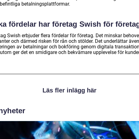
befintliga betalningsplattformar.
ka fördelar har företag Swish för företa
ag Swish erbjuder flera fördelar för företag. Det minskar behove
anter och därmed risken för rån och stölder. Det underlättar äve
eringen av betalningar och bokföring genom digitala transaktion
utom ger det en smidigare och bekvämare upplevelse för kunde
Läs fler inlägg här
 nyheter