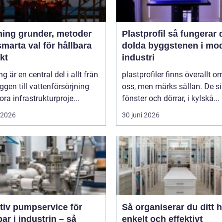
der, metoder
Plastprofil så fungerar den
marta val för hållbara
dolda byggstenen i mo
kt
industri
ng är en central del i allt från
plastprofiler finns överallt o
gen till vattenförsörjning
oss, men märks sällan. De sit
ora infrastrukturproje...
fönster och dörrar, i kylskå...
i 2026
30 juni 2026
tiv pumpservice för
Så organiserar du ditt 
r i industrin – så
enkelt och effektivt