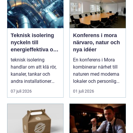
Teknisk isolering
Konferens i mora
nyckeln till
närvaro, natur och
energieffektiva och
nya idéer
driftsäkra
teknisk isolering
En konferens i Mora
anläggningar
handlar om att klä rör,
kombinerar närhet till
kanaler, tankar och
naturen med moderna
andra installationer
lokaler och personlig
med isolermateria...
service. För må...
07 juli 2026
01 juli 2026