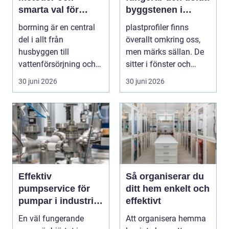
smarta val för
byggstenen i
hållbara projekt
modern industri
borrning är en central
plastprofiler finns
del i allt från
överallt omkring oss,
husbyggen till
men märks sällan. De
vattenförsörjning och
sitter i fönster och
stora
dörrar, i kylskå...
30 juni 2026
30 juni 2026
infrastrukturproje...
Effektiv
Så organiserar du
pumpservice för
ditt hem enkelt och
pumpar i industrin
effektivt
– så undviker du
En väl fungerande
Att organisera hemma
dyra driftstopp