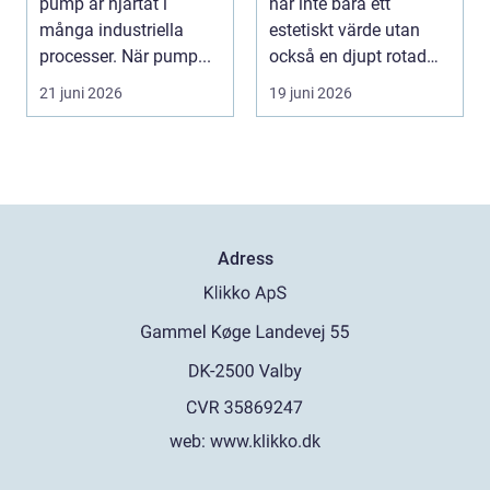
pump är hjärtat i
har inte bara ett
många industriella
estetiskt värde utan
processer. När pump...
också en djupt rotad
på...
21 juni 2026
19 juni 2026
Adress
web:
www.klikko.dk