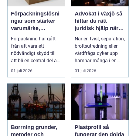
Förpackningslösni
Advokat i växjö så
ngar som stärker
hittar du rätt
varumärke,
juridisk hjälp när
hållbarhet och
livet förändras
Förpackning har gått
När en tvist, separation,
lönsamhet
från att vara ett
brottsutredning eller
nödvändigt skydd till
vårdfråga dyker upp
att bli en central del av
hamnar många i en
varumärket, k...
situation de a...
01 juli 2026
01 juli 2026
Borrning grunder,
Plastprofil så
metoder och
fungerar den dolda