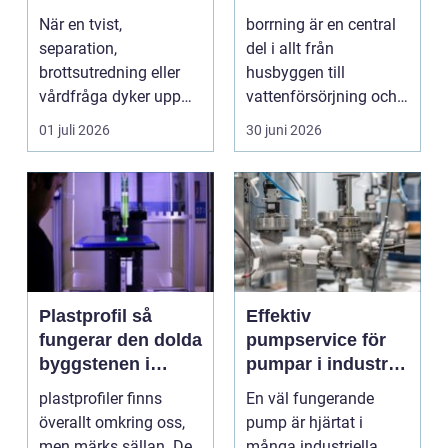
livet förändras
hållbara projekt
När en tvist,
borrning är en central
separation,
del i allt från
brottsutredning eller
husbyggen till
vårdfråga dyker upp
vattenförsörjning och
hamnar många i en
stora
01 juli 2026
30 juni 2026
situation de a...
infrastrukturproje...
Plastprofil så
Effektiv
fungerar den dolda
pumpservice för
byggstenen i
pumpar i industrin
modern industri
– så undviker du
plastprofiler finns
En väl fungerande
dyra driftstopp
överallt omkring oss,
pump är hjärtat i
men märks sällan. De
många industriella