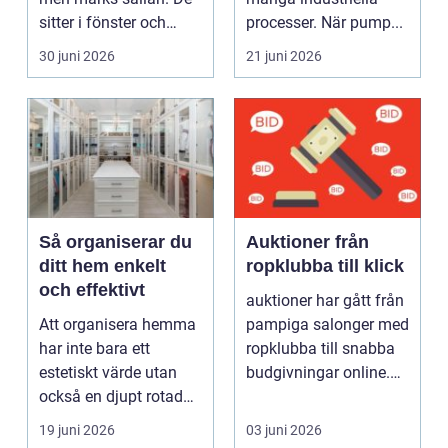
sitter i fönster och
processer. När pump...
dörrar, i kylskå...
30 juni 2026
21 juni 2026
Så organiserar du
Auktioner från
ditt hem enkelt
ropklubba till klick
och effektivt
auktioner har gått från
Att organisera hemma
pampiga salonger med
har inte bara ett
ropklubba till snabba
estetiskt värde utan
budgivningar online.
också en djupt rotad
Formen har f...
på...
19 juni 2026
03 juni 2026