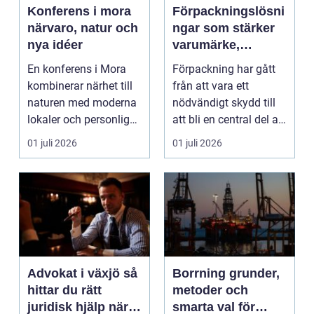
Konferens i mora
Förpackningslösni
närvaro, natur och
ngar som stärker
nya idéer
varumärke,
hållbarhet och
En konferens i Mora
Förpackning har gått
lönsamhet
kombinerar närhet till
från att vara ett
naturen med moderna
nödvändigt skydd till
lokaler och personlig
att bli en central del av
service. För må...
varumärket, k...
01 juli 2026
01 juli 2026
Advokat i växjö så
Borrning grunder,
hittar du rätt
metoder och
juridisk hjälp när
smarta val för