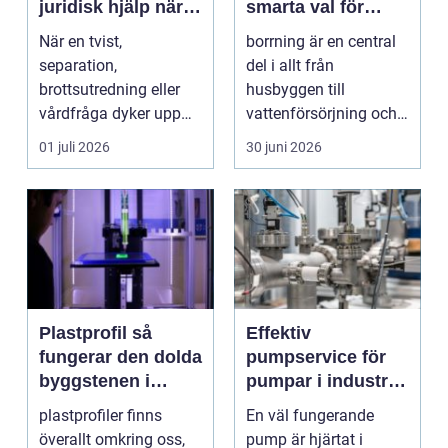
juridisk hjälp när
smarta val för
livet förändras
hållbara projekt
När en tvist,
borrning är en central
separation,
del i allt från
brottsutredning eller
husbyggen till
vårdfråga dyker upp
vattenförsörjning och
hamnar många i en
stora
01 juli 2026
30 juni 2026
situation de a...
infrastrukturproje...
Plastprofil så
Effektiv
fungerar den dolda
pumpservice för
byggstenen i
pumpar i industrin
modern industri
– så undviker du
plastprofiler finns
En väl fungerande
dyra driftstopp
överallt omkring oss,
pump är hjärtat i