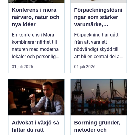
Konferens i mora
Förpackningslösni
närvaro, natur och
ngar som stärker
nya idéer
varumärke,
hållbarhet och
En konferens i Mora
Förpackning har gått
lönsamhet
kombinerar närhet till
från att vara ett
naturen med moderna
nödvändigt skydd till
lokaler och personlig
att bli en central del av
service. För må...
varumärket, k...
01 juli 2026
01 juli 2026
Advokat i växjö så
Borrning grunder,
hittar du rätt
metoder och