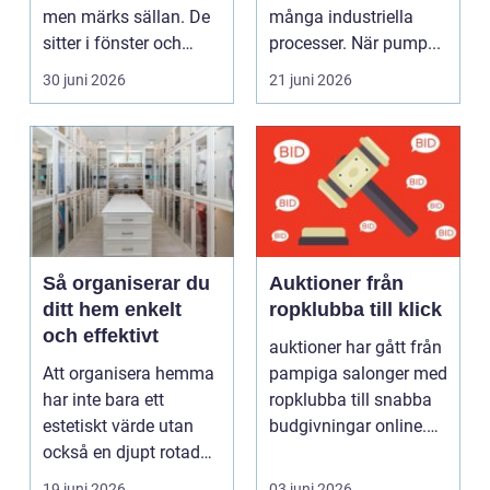
men märks sällan. De
många industriella
sitter i fönster och
processer. När pump...
dörrar, i kylskå...
30 juni 2026
21 juni 2026
Så organiserar du
Auktioner från
ditt hem enkelt
ropklubba till klick
och effektivt
auktioner har gått från
Att organisera hemma
pampiga salonger med
har inte bara ett
ropklubba till snabba
estetiskt värde utan
budgivningar online.
också en djupt rotad
Formen har f...
på...
19 juni 2026
03 juni 2026