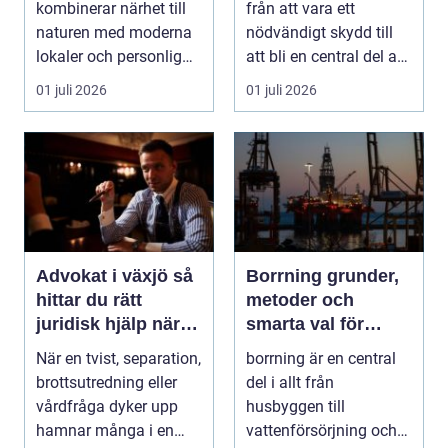
kombinerar närhet till
från att vara ett
naturen med moderna
nödvändigt skydd till
lokaler och personlig
att bli en central del av
service. För må...
varumärket, k...
01 juli 2026
01 juli 2026
Advokat i växjö så
Borrning grunder,
hittar du rätt
metoder och
juridisk hjälp när
smarta val för
livet förändras
hållbara projekt
När en tvist, separation,
borrning är en central
brottsutredning eller
del i allt från
vårdfråga dyker upp
husbyggen till
hamnar många i en
vattenförsörjning och