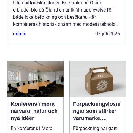
I den pittoreska staden Borgholm på Öland
erbjuder bio på Öland en unik filmupplevelse för
både lokalbefolkning och besökare. Här
kombineras historisk charm med modern teknologi
för att förhöj...
admin
07 juli 2026
Konferens i mora
Förpackningslösni
närvaro, natur och
ngar som stärker
nya idéer
varumärke,
hållbarhet och
En konferens i Mora
Förpackning har gått
lönsamhet