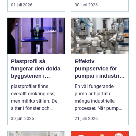
situation de a...
stora
01 juli 2026
30 juni 2026
infrastrukturproje...
Plastprofil så
Effektiv
fungerar den dolda
pumpservice för
byggstenen i
pumpar i industrin
modern industri
– så undviker du
plastprofiler finns
En väl fungerande
dyra driftstopp
överallt omkring oss,
pump är hjärtat i
men märks sällan. De
många industriella
sitter i fönster och
processer. När pump...
dörrar, i kylskå...
30 juni 2026
21 juni 2026