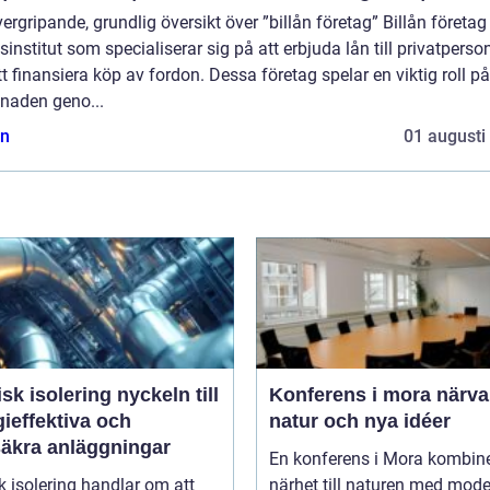
ergripande, grundlig översikt över ”billån företag” Billån företag
sinstitut som specialiserar sig på att erbjuda lån till privatperso
tt finansiera köp av fordon. Dessa företag spelar en viktig roll på
naden geno...
n
01 augusti
isolering nyckeln till
Konferens i mora närvaro,
ieffektiva och
natur och nya idéer
säkra anläggningar
En konferens i Mora kombin
k isolering handlar om att
närhet till naturen med mod