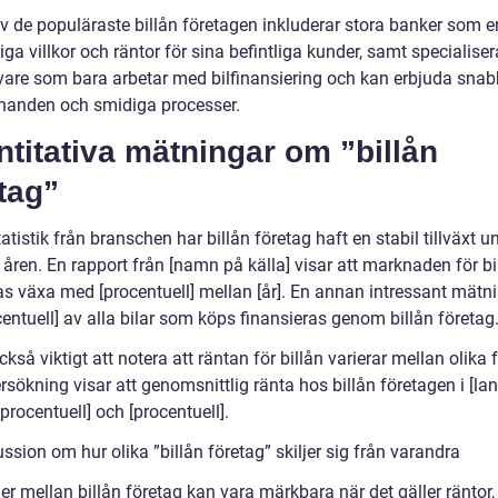
v de populäraste billån företagen inkluderar stora banker som e
ga villkor och räntor för sina befintliga kunder, samt specialise
ivare som bara arbetar med bilfinansiering och kan erbjuda sna
anden och smidiga processer.
titativa mätningar om ”billån
tag”
tatistik från branschen har billån företag haft en stabil tillväxt u
åren. En rapport från [namn på källa] visar att marknaden för bi
as växa med [procentuell] mellan [år]. En annan intressant mätni
centuell] av alla bilar som köps finansieras genom billån företag
ckså viktigt att notera att räntan för billån varierar mellan olika 
sökning visar att genomsnittlig ränta hos billån företagen i [lan
procentuell] och [procentuell].
ssion om hur olika ”billån företag” skiljer sig från varandra
er mellan billån företag kan vara märkbara när det gäller räntor, 