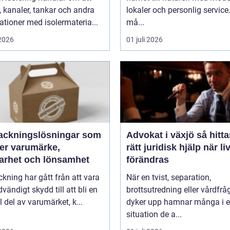
r, kanaler, tankar och andra
lokaler och personlig service
lationer med isolermateria...
må...
 2026
01 juli 2026
ackningslösningar som
Advokat i växjö så hittar du
ker varumärke,
rätt juridisk hjälp när li
barhet och lönsamhet
förändras
kning har gått från att vara
När en tvist, separation,
dvändigt skydd till att bli en
brottsutredning eller vårdfrå
l del av varumärket, k...
dyker upp hamnar många i 
situation de a...