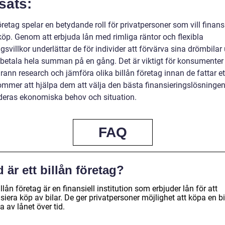
sats:
öretag spelar en betydande roll för privatpersoner som vill finans
köp. Genom att erbjuda lån med rimliga räntor och flexibla
gsvillkor underlättar de för individer att förvärva sina drömbilar 
betala hela summan på en gång. Det är viktigt för konsumenter 
ann research och jämföra olika billån företag innan de fattar et
ommer att hjälpa dem att välja den bästa finansieringslösninge
deras ekonomiska behov och situation.
FAQ
 är ett billån företag?
illån företag är en finansiell institution som erbjuder lån för att
siera köp av bilar. De ger privatpersoner möjlighet att köpa en bi
a av lånet över tid.