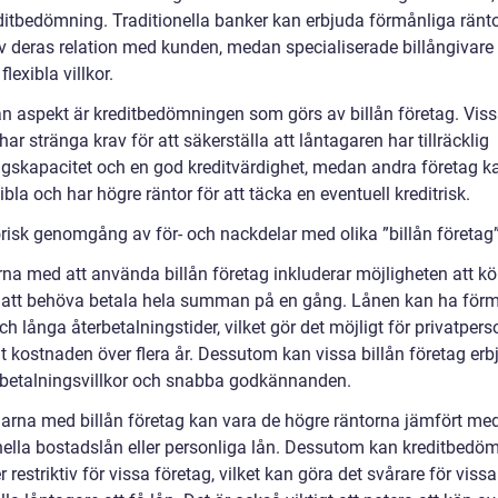
ditbedömning. Traditionella banker kan erbjuda förmånliga ränt
v deras relation med kunden, medan specialiserade billångivare
flexibla villkor.
n aspekt är kreditbedömningen som görs av billån företag. Vis
har stränga krav för att säkerställa att låntagaren har tillräcklig
ngskapacitet och en god kreditvärdighet, medan andra företag k
ibla och har högre räntor för att täcka en eventuell kreditrisk.
orisk genomgång av för- och nackdelar med olika ”billån företag
rna med att använda billån företag inkluderar möjligheten att k
n att behöva betala hela summan på en gång. Lånen kan ha för
ch långa återbetalningstider, vilket gör det möjligt för privatpers
t kostnaden över flera år. Dessutom kan vissa billån företag erb
a betalningsvillkor och snabba godkännanden.
arna med billån företag kan vara de högre räntorna jämfört me
onella bostadslån eller personliga lån. Dessutom kan kreditbedö
 restriktiv för vissa företag, vilket kan göra det svårare för vissa