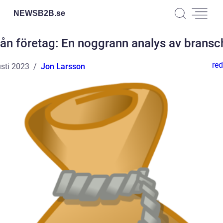
NEWSB2B.
se
lån företag: En noggrann analys av brans
red
sti 2023
Jon Larsson