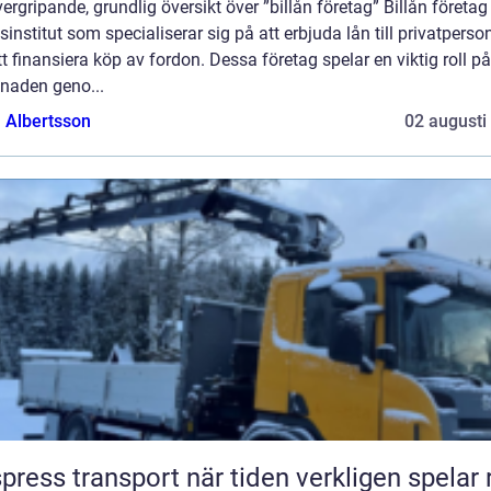
ergripande, grundlig översikt över ”billån företag” Billån företag
sinstitut som specialiserar sig på att erbjuda lån till privatperso
tt finansiera köp av fordon. Dessa företag spelar en viktig roll på
naden geno...
a Albertsson
02 augusti
Ekspress transport när tiden verkligen spelar