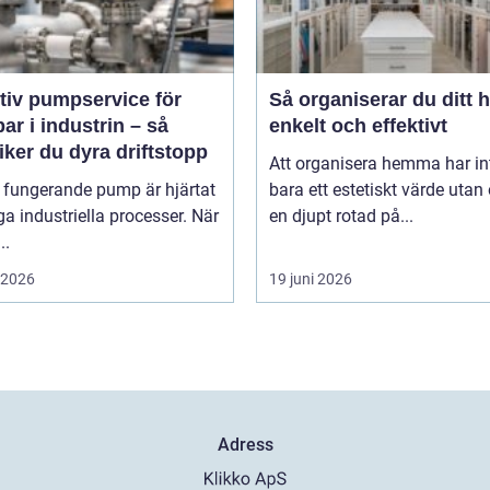
tiv pumpservice för
Så organiserar du ditt 
r i industrin – så
enkelt och effektivt
ker du dyra driftstopp
Att organisera hemma har in
 fungerande pump är hjärtat
bara ett estetiskt värde utan
a industriella processer. När
en djupt rotad på...
..
i 2026
19 juni 2026
Adress