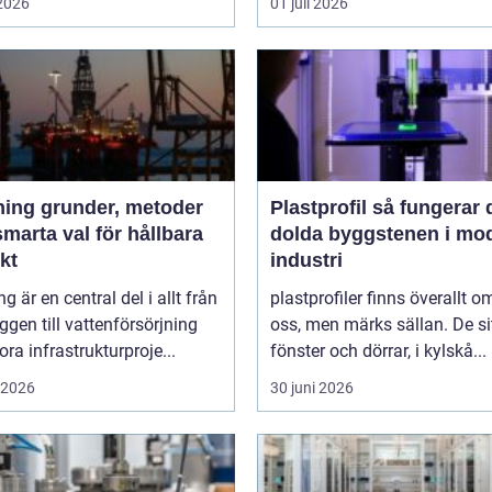
 2026
01 juli 2026
der, metoder
Plastprofil så fungerar den
marta val för hållbara
dolda byggstenen i mo
kt
industri
ng är en central del i allt från
plastprofiler finns överallt o
gen till vattenförsörjning
oss, men märks sällan. De sit
ora infrastrukturproje...
fönster och dörrar, i kylskå...
i 2026
30 juni 2026