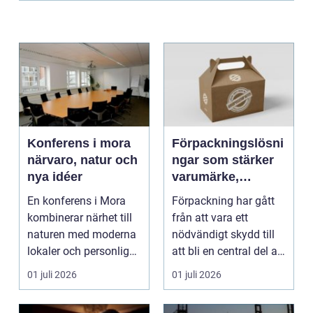
Konferens i mora
Förpackningslösni
närvaro, natur och
ngar som stärker
nya idéer
varumärke,
hållbarhet och
En konferens i Mora
Förpackning har gått
lönsamhet
kombinerar närhet till
från att vara ett
naturen med moderna
nödvändigt skydd till
lokaler och personlig
att bli en central del av
service. För må...
varumärket, k...
01 juli 2026
01 juli 2026