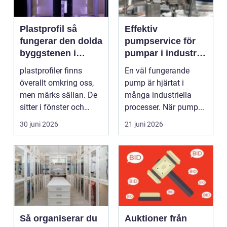
Plastprofil så
Effektiv
fungerar den dolda
pumpservice för
byggstenen i
pumpar i industrin
modern industri
– så undviker du
plastprofiler finns
En väl fungerande
dyra driftstopp
överallt omkring oss,
pump är hjärtat i
men märks sällan. De
många industriella
sitter i fönster och
processer. När pump...
dörrar, i kylskå...
30 juni 2026
21 juni 2026
Så organiserar du
Auktioner från