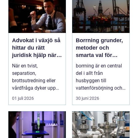
Advokat i växjö så
Borrning grunder,
hittar du rätt
metoder och
juridisk hjälp när
smarta val för
livet förändras
hållbara projekt
När en tvist,
borrning är en central
separation,
del i allt från
brottsutredning eller
husbyggen till
vårdfråga dyker upp
vattenförsörjning och
hamnar många i en
stora
01 juli 2026
30 juni 2026
situation de a...
infrastrukturproje...